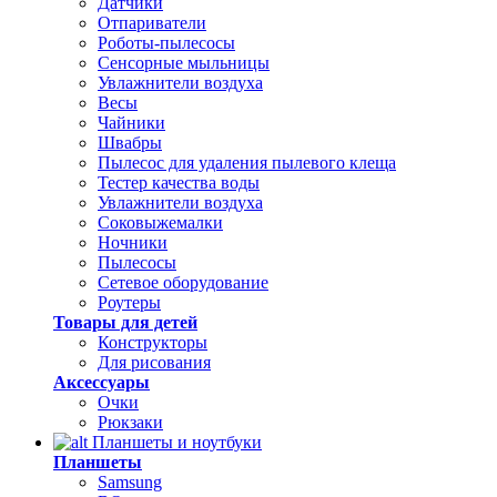
Датчики
Отпариватели
Роботы-пылесосы
Сенсорные мыльницы
Увлажнители воздуха
Весы
Чайники
Швабры
Пылесос для удаления пылевого клеща
Тестер качества воды
Увлажнители воздуха
Соковыжемалки
Ночники
Пылесосы
Сетевое оборудование
Роутеры
Товары для детей
Конструкторы
Для рисования
Аксессуары
Очки
Рюкзаки
Планшеты и ноутбуки
Планшеты
Samsung