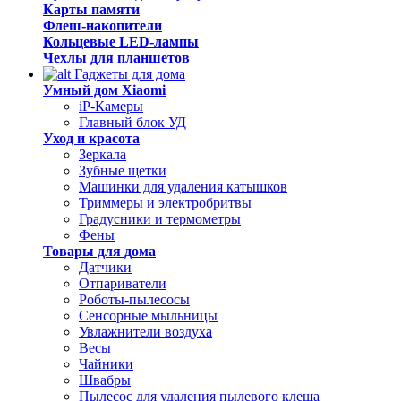
Карты памяти
Флеш-накопители
Кольцевые LED-лампы
Чехлы для планшетов
Гаджеты для дома
Умный дом Xiaomi
iP-Камеры
Главный блок УД
Уход и красота
Зеркала
Зубные щетки
Машинки для удаления катышков
Триммеры и электробритвы
Градусники и термометры
Фены
Товары для дома
Датчики
Отпариватели
Роботы-пылесосы
Сенсорные мыльницы
Увлажнители воздуха
Весы
Чайники
Швабры
Пылесос для удаления пылевого клеща