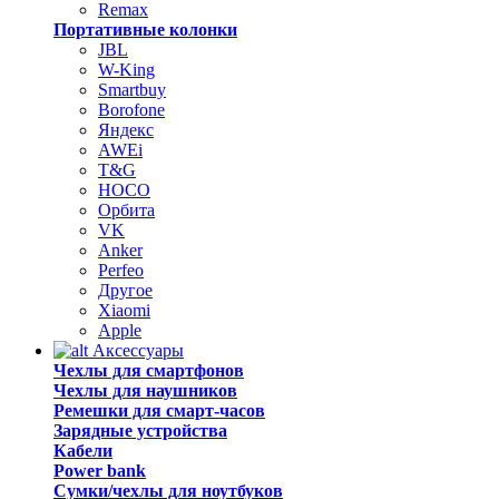
Remax
Портативные колонки
JBL
W-King
Smartbuy
Borofone
Яндекс
AWEi
T&G
HOCO
Орбита
VK
Anker
Perfeo
Другое
Xiaomi
Apple
Аксессуары
Чехлы для смартфонов
Чехлы для наушников
Ремешки для смарт-часов
Зарядные устройства
Кабели
Power bank
Сумки/чехлы для ноутбуков