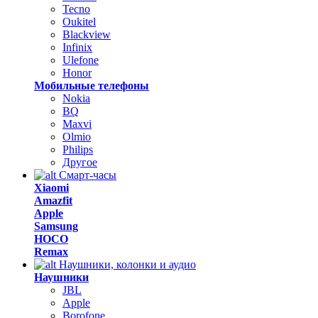
Tecno
Oukitel
Blackview
Infinix
Ulefone
Honor
Мобильные телефоны
Nokia
BQ
Maxvi
Olmio
Philips
Другое
Смарт-часы
Xiaomi
Amazfit
Apple
Samsung
HOCO
Remax
Наушники, колонки и аудио
Наушники
JBL
Apple
Borofone