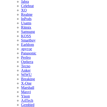
Jabra
Celebrat
XO
Realme
InPods
Usams
Ritmix
Samsung
KOSS
Smartbuy
Earldom
другое
Panasonic
Perfeo
Орбита
Tecno
Anker
WiWU
Breaking
X-One
Marshall
Maxvi
Yison
A4Tech
Gembird