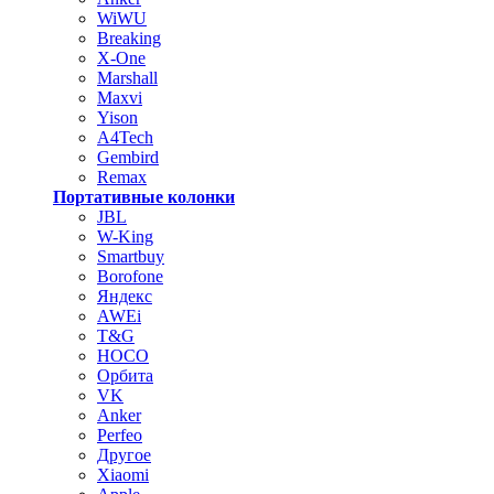
WiWU
Breaking
X-One
Marshall
Maxvi
Yison
A4Tech
Gembird
Remax
Портативные колонки
JBL
W-King
Smartbuy
Borofone
Яндекс
AWEi
T&G
HOCO
Орбита
VK
Anker
Perfeo
Другое
Xiaomi