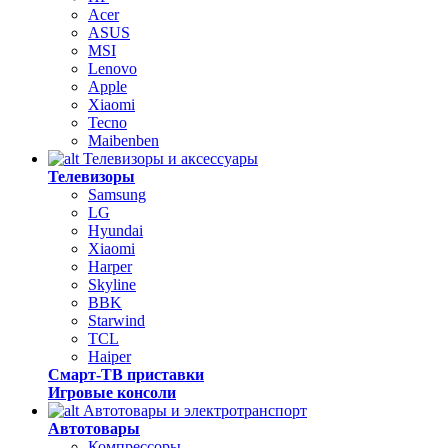
Acer
ASUS
MSI
Lenovo
Apple
Xiaomi
Tecno
Maibenben
Телевизоры и аксессуары
Телевизоры
Samsung
LG
Hyundai
Xiaomi
Harper
Skyline
BBK
Starwind
TCL
Haiper
Смарт-ТВ приставки
Игровые консоли
Автотовары и электротранспорт
Автотовары
Компрессоры