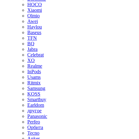
HOCO
Xiaomi
Olmio
Awei
Haylou
Baseus
TFN
BQ
Jabra
Celebrat
XO
Realme
InPods
Usams
Ritmix
Samsung
KOSS
Smartbuy
Earldom
другое
Panasonic
Perfeo
Орбита
Tecno
Anker