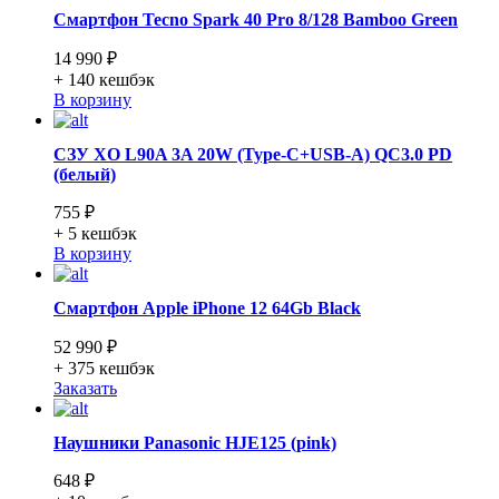
Смартфон Tecno Spark 40 Pro 8/128 Bamboo Green
14 990 ₽
+ 140
кешбэк
В корзину
СЗУ XO L90A 3A 20W (Type-C+USB-A) QC3.0 PD
(белый)
755 ₽
+ 5
кешбэк
В корзину
Смартфон Apple iPhone 12 64Gb Black
52 990 ₽
+ 375
кешбэк
Заказать
Наушники Panasonic HJE125 (pink)
648 ₽