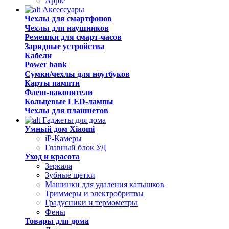
Apple
Аксессуары
Чехлы для смартфонов
Чехлы для наушников
Ремешки для смарт-часов
Зарядные устройства
Кабели
Power bank
Сумки/чехлы для ноутбуков
Карты памяти
Флеш-накопители
Кольцевые LED-лампы
Чехлы для планшетов
Гаджеты для дома
Умный дом Xiaomi
iP-Камеры
Главный блок УД
Уход и красота
Зеркала
Зубные щетки
Машинки для удаления катышков
Триммеры и электробритвы
Градусники и термометры
Фены
Товары для дома