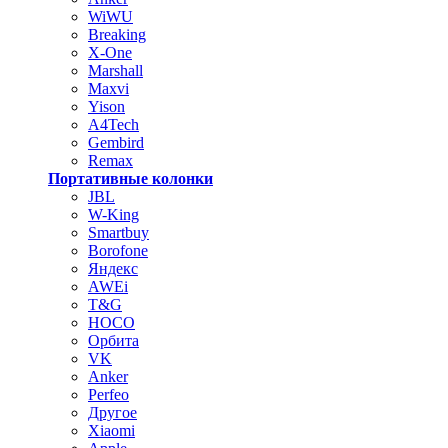
WiWU
Breaking
X-One
Marshall
Maxvi
Yison
A4Tech
Gembird
Remax
Портативные колонки
JBL
W-King
Smartbuy
Borofone
Яндекс
AWEi
T&G
HOCO
Орбита
VK
Anker
Perfeo
Другое
Xiaomi