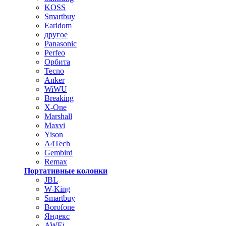
KOSS
Smartbuy
Earldom
другое
Panasonic
Perfeo
Орбита
Tecno
Anker
WiWU
Breaking
X-One
Marshall
Maxvi
Yison
A4Tech
Gembird
Remax
Портативные колонки
JBL
W-King
Smartbuy
Borofone
Яндекс
AWEi