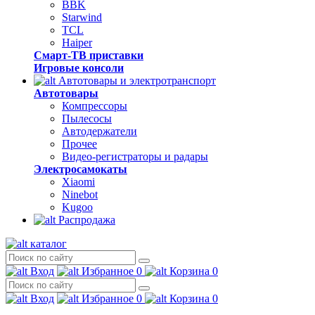
BBK
Starwind
TCL
Haiper
Смарт-ТВ приставки
Игровые консоли
Автотовары и электротранспорт
Автотовары
Компрессоры
Пылесосы
Автодержатели
Прочее
Видео-регистраторы и радары
Электросамокаты
Xiaomi
Ninebot
Kugoo
Распродажа
каталог
Вход
Избранное
0
Корзина
0
Вход
Избранное
0
Корзина
0