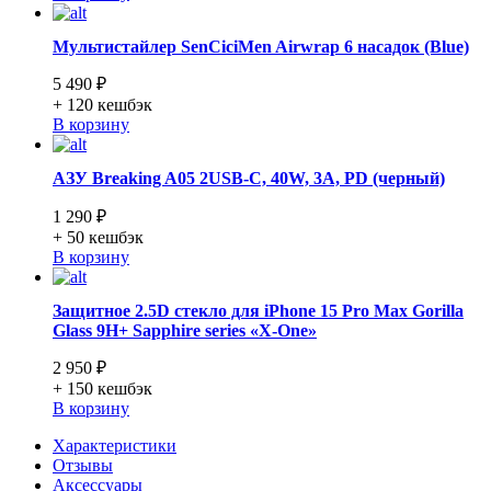
Мультистайлер SenCiciMen Airwrap 6 насадок (Blue)
5 490 ₽
+ 120
кешбэк
В корзину
АЗУ Breaking A05 2USB-C, 40W, 3A, PD (черный)
1 290 ₽
+ 50
кешбэк
В корзину
Защитное 2.5D стекло для iPhone 15 Pro Max Gorilla
Glass 9H+ Sapphire series «X-One»
2 950 ₽
+ 150
кешбэк
В корзину
Характеристики
Отзывы
Аксессуары