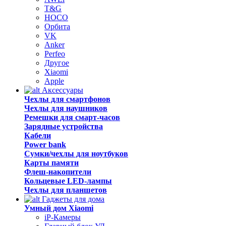
T&G
HOCO
Орбита
VK
Anker
Perfeo
Другое
Xiaomi
Apple
Аксессуары
Чехлы для смартфонов
Чехлы для наушников
Ремешки для смарт-часов
Зарядные устройства
Кабели
Power bank
Сумки/чехлы для ноутбуков
Карты памяти
Флеш-накопители
Кольцевые LED-лампы
Чехлы для планшетов
Гаджеты для дома
Умный дом Xiaomi
iP-Камеры