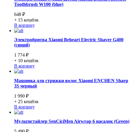
Toothbrush W100 (blue)
648 ₽
+ 15
кешбэк
В корзину
Электробритва Xiaomi Beheart Electric Shaver G400
(синий)
1 774 ₽
+ 10
кешбэк
В корзину
Машинка для стрижки волос Xiaomi ENCHEN Sharp
3S черный
1 990 ₽
+ 25
кешбэк
В корзину
Мультистайлер SenCiciMen Airwrap 6 насадок (Green)
5 490 ₽