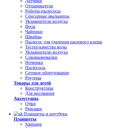
Датчики
Отпариватели
Роботы-пылесосы
Сенсорные мыльницы
Увлажнители воздуха
Весы
Чайники
Швабры
Пылесос для удаления пылевого клеща
Тестер качества воды
Увлажнители воздуха
Соковыжемалки
Ночники
Пылесосы
Сетевое оборудование
Роутеры
Товары для детей
Конструкторы
Для рисования
Аксессуары
Очки
Рюкзаки
Планшеты и ноутбуки
Планшеты
Samsung