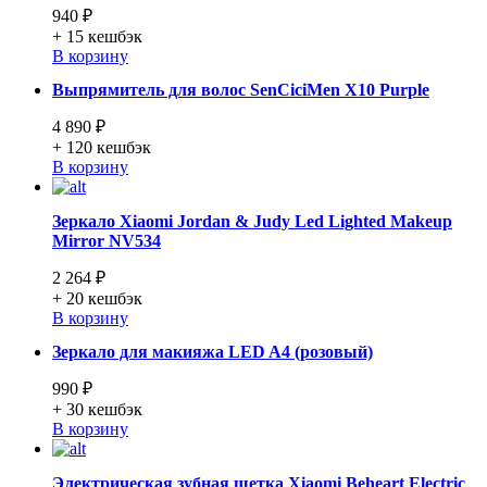
940 ₽
+ 15
кешбэк
В корзину
Выпрямитель для волос SenCiciMen X10 Purple
4 890 ₽
+ 120
кешбэк
В корзину
Зеркало Xiaomi Jordan & Judy Led Lighted Makeup
Mirror NV534
2 264 ₽
+ 20
кешбэк
В корзину
Зеркало для макияжа LED A4 (розовый)
990 ₽
+ 30
кешбэк
В корзину
Электрическая зубная щетка Xiaomi Beheart Electric