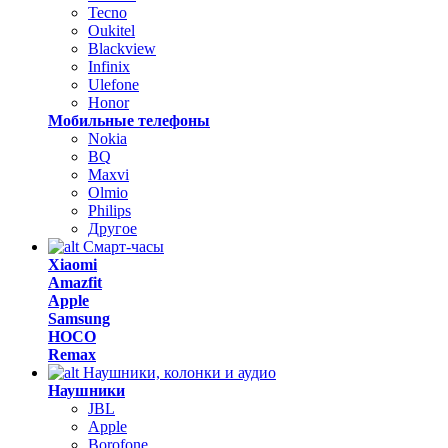
Tecno
Oukitel
Blackview
Infinix
Ulefone
Honor
Мобильные телефоны
Nokia
BQ
Maxvi
Olmio
Philips
Другое
Смарт-часы
Xiaomi
Amazfit
Apple
Samsung
HOCO
Remax
Наушники, колонки и аудио
Наушники
JBL
Apple
Borofone