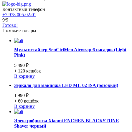
Контактный телефон
+7 978 005-02-01
9
/9
Готово!
Похожие товары
Мультистайлер SenCiciMen Airwrap 6 насадок (Light
Pink)
5 490 ₽
+ 120
кешбэк
В корзину
Зеркало для макияжа LED ML-02 ISA (розовый)
1 990 ₽
+ 60
кешбэк
В корзину
Электробритва Xiaomi ENCHEN BLACKSTONE
Shaver черный