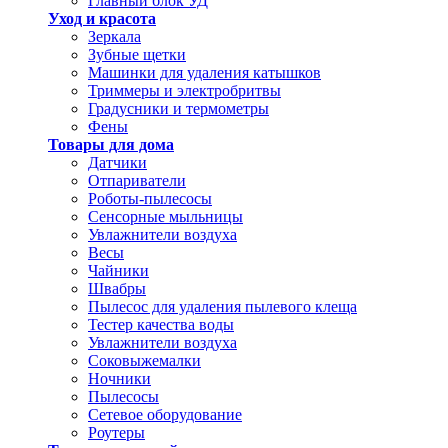
Главный блок УД
Уход и красота
Зеркала
Зубные щетки
Машинки для удаления катышков
Триммеры и электробритвы
Градусники и термометры
Фены
Товары для дома
Датчики
Отпариватели
Роботы-пылесосы
Сенсорные мыльницы
Увлажнители воздуха
Весы
Чайники
Швабры
Пылесос для удаления пылевого клеща
Тестер качества воды
Увлажнители воздуха
Соковыжемалки
Ночники
Пылесосы
Сетевое оборудование
Роутеры