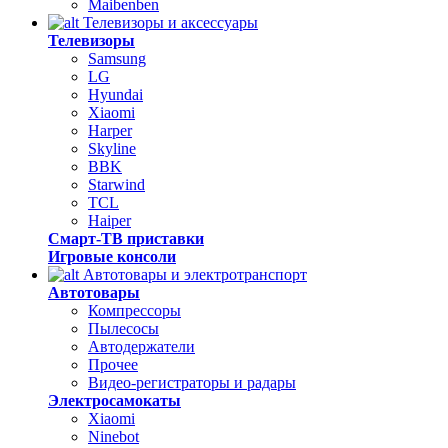
Maibenben
Телевизоры и аксессуары
Телевизоры
Samsung
LG
Hyundai
Xiaomi
Harper
Skyline
BBK
Starwind
TCL
Haiper
Смарт-ТВ приставки
Игровые консоли
Автотовары и электротранспорт
Автотовары
Компрессоры
Пылесосы
Автодержатели
Прочее
Видео-регистраторы и радары
Электросамокаты
Xiaomi
Ninebot