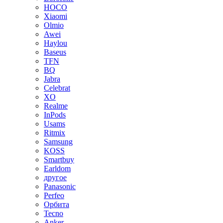
HOCO
Xiaomi
Olmio
Awei
Haylou
Baseus
TFN
BQ
Jabra
Celebrat
XO
Realme
InPods
Usams
Ritmix
Samsung
KOSS
Smartbuy
Earldom
другое
Panasonic
Perfeo
Орбита
Tecno
Anker