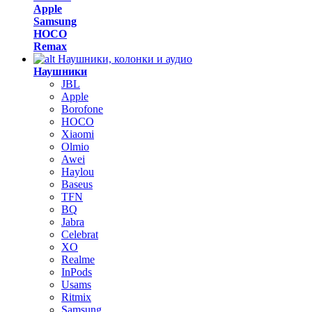
Apple
Samsung
HOCO
Remax
Наушники, колонки и аудио
Наушники
JBL
Apple
Borofone
HOCO
Xiaomi
Olmio
Awei
Haylou
Baseus
TFN
BQ
Jabra
Celebrat
XO
Realme
InPods
Usams
Ritmix
Samsung