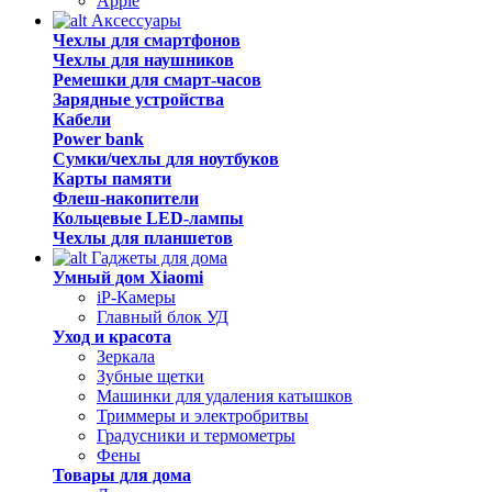
Apple
Аксессуары
Чехлы для смартфонов
Чехлы для наушников
Ремешки для смарт-часов
Зарядные устройства
Кабели
Power bank
Сумки/чехлы для ноутбуков
Карты памяти
Флеш-накопители
Кольцевые LED-лампы
Чехлы для планшетов
Гаджеты для дома
Умный дом Xiaomi
iP-Камеры
Главный блок УД
Уход и красота
Зеркала
Зубные щетки
Машинки для удаления катышков
Триммеры и электробритвы
Градусники и термометры
Фены
Товары для дома