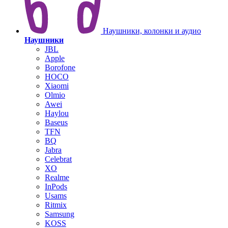
Наушники, колонки и аудио
Наушники
JBL
Apple
Borofone
HOCO
Xiaomi
Olmio
Awei
Haylou
Baseus
TFN
BQ
Jabra
Celebrat
XO
Realme
InPods
Usams
Ritmix
Samsung
KOSS