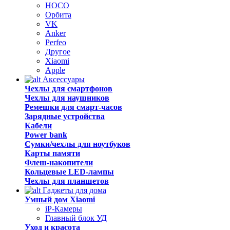
HOCO
Орбита
VK
Anker
Perfeo
Другое
Xiaomi
Apple
Аксессуары
Чехлы для смартфонов
Чехлы для наушников
Ремешки для смарт-часов
Зарядные устройства
Кабели
Power bank
Сумки/чехлы для ноутбуков
Карты памяти
Флеш-накопители
Кольцевые LED-лампы
Чехлы для планшетов
Гаджеты для дома
Умный дом Xiaomi
iP-Камеры
Главный блок УД
Уход и красота