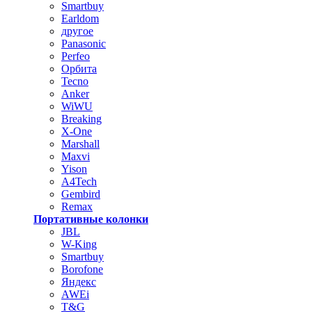
Smartbuy
Earldom
другое
Panasonic
Perfeo
Орбита
Tecno
Anker
WiWU
Breaking
X-One
Marshall
Maxvi
Yison
A4Tech
Gembird
Remax
Портативные колонки
JBL
W-King
Smartbuy
Borofone
Яндекс
AWEi
T&G