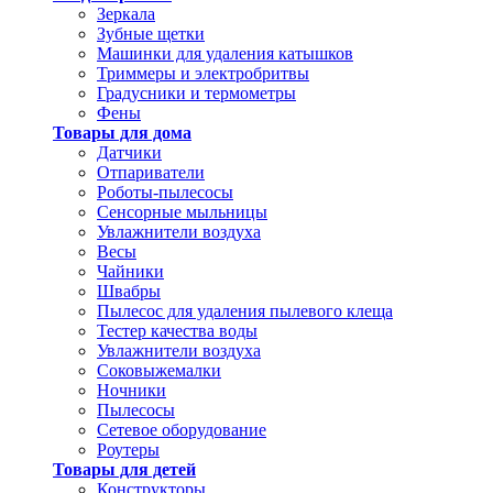
Зеркала
Зубные щетки
Машинки для удаления катышков
Триммеры и электробритвы
Градусники и термометры
Фены
Товары для дома
Датчики
Отпариватели
Роботы-пылесосы
Сенсорные мыльницы
Увлажнители воздуха
Весы
Чайники
Швабры
Пылесос для удаления пылевого клеща
Тестер качества воды
Увлажнители воздуха
Соковыжемалки
Ночники
Пылесосы
Сетевое оборудование
Роутеры
Товары для детей
Конструкторы