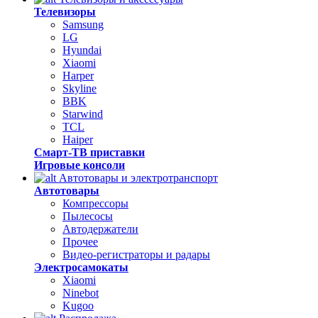
Телевизоры
Samsung
LG
Hyundai
Xiaomi
Harper
Skyline
BBK
Starwind
TCL
Haiper
Смарт-ТВ приставки
Игровые консоли
Автотовары и электротранспорт
Автотовары
Компрессоры
Пылесосы
Автодержатели
Прочее
Видео-регистраторы и радары
Электросамокаты
Xiaomi
Ninebot
Kugoo