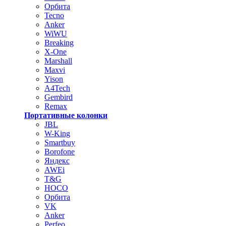
Орбита
Tecno
Anker
WiWU
Breaking
X-One
Marshall
Maxvi
Yison
A4Tech
Gembird
Remax
Портативные колонки
JBL
W-King
Smartbuy
Borofone
Яндекс
AWEi
T&G
HOCO
Орбита
VK
Anker
Perfeo