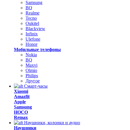
Samsung
BQ
Realme
Tecno
Oukitel
Blackview
Infinix
Ulefone
Honor
Мобильные телефоны
Nokia
BQ
Maxvi
Olmio
Philips
Другое
Смарт-часы
Xiaomi
Amazfit
Apple
Samsung
HOCO
Remax
Наушники, колонки и аудио
Наушники