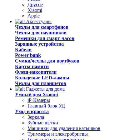
Другое
Xiaomi
Apple
Аксессуары
Чехлы для смартфонов
Чехлы для наушников
Ремешки для смарт-часов
Зарядные устройства
Кабели
Power bank
Сумки/чехлы для ноутбуков
Карты памяти
Флеш-накопители
Кольцевые LED-лампы
Чехлы для планшетов
Гаджеты для дома
Умный дом Xiaomi
iP-Камеры
Главный блок УД
Уход и красота
Зеркала
Зубные щетки
Машинки для удаления катышков
Триммеры и электробритвы
Градусники и термометры