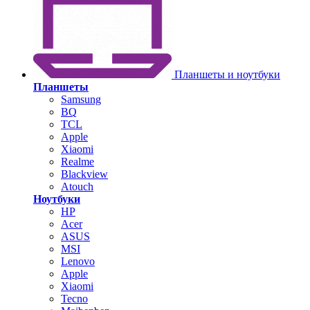
Планшеты и ноутбуки
Планшеты
Samsung
BQ
TCL
Apple
Xiaomi
Realme
Blackview
Atouch
Ноутбуки
HP
Acer
ASUS
MSI
Lenovo
Apple
Xiaomi
Tecno