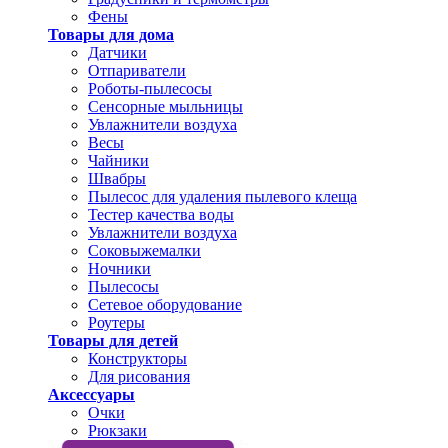
Фены
Товары для дома
Датчики
Отпариватели
Роботы-пылесосы
Сенсорные мыльницы
Увлажнители воздуха
Весы
Чайники
Швабры
Пылесос для удаления пылевого клеща
Тестер качества воды
Увлажнители воздуха
Соковыжемалки
Ночники
Пылесосы
Сетевое оборудование
Роутеры
Товары для детей
Конструкторы
Для рисования
Аксессуары
Очки
Рюкзаки