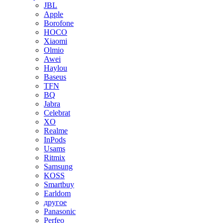
JBL
Apple
Borofone
HOCO
Xiaomi
Olmio
Awei
Haylou
Baseus
TFN
BQ
Jabra
Celebrat
XO
Realme
InPods
Usams
Ritmix
Samsung
KOSS
Smartbuy
Earldom
другое
Panasonic
Perfeo