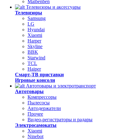
Maibenben
Телевизоры и аксессуары
Телевизоры
Samsung
LG
Hyundai
Xiaomi
Harper
Skyline
BBK
Starwind
TCL
Haiper
Смарт-ТВ приставки
Игровые консоли
Автотовары и электротранспорт
Автотовары
Компрессоры
Пылесосы
Автодержатели
Прочее
Видео-регистраторы и радары
Электросамокаты
Xiaomi
Ninebot