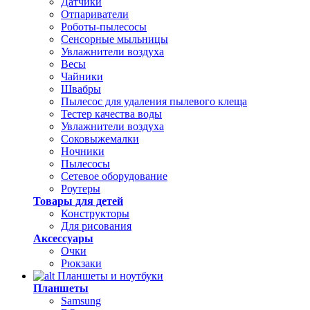
Датчики
Отпариватели
Роботы-пылесосы
Сенсорные мыльницы
Увлажнители воздуха
Весы
Чайники
Швабры
Пылесос для удаления пылевого клеща
Тестер качества воды
Увлажнители воздуха
Соковыжемалки
Ночники
Пылесосы
Сетевое оборудование
Роутеры
Товары для детей
Конструкторы
Для рисования
Аксессуары
Очки
Рюкзаки
Планшеты и ноутбуки
Планшеты
Samsung