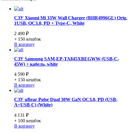
СЗУ Xiaomi Mi 33W Wall Charger (BHR4996GL) Orig.
1USB, QC3.0, PD + Type-C, White
2 490 ₽
+ 150
кешбэк
В корзину
СЗУ Samsung SAM-EP-TA845XBEGWW (USB-C,
45W) + кабель, white
4 590 ₽
+ 150
кешбэк
В корзину
СЗУ uBear Pulse Dual 30W GaN QC3.0, PD (USB-
A+USB-C) (White)
4 131 ₽
+ 100
кешбэк
В корзину