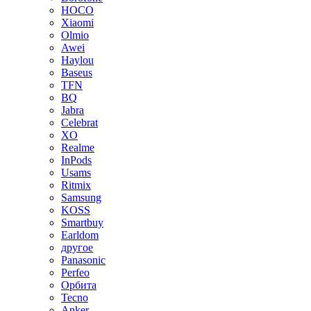
HOCO
Xiaomi
Olmio
Awei
Haylou
Baseus
TFN
BQ
Jabra
Celebrat
XO
Realme
InPods
Usams
Ritmix
Samsung
KOSS
Smartbuy
Earldom
другое
Panasonic
Perfeo
Орбита
Tecno
Anker