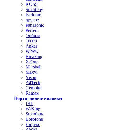
KOSS
Smartbuy
Earldom
другое
Panasonic
Perfeo
Орбита
Tecno
Anker
WiWU
Breaking
X-One
Marshall
Maxvi
Yison
A4Tech
Gembird
Remax
Портативные колонки
JBL
W-King
Smartbuy
Borofone
Яндекс
AWEi