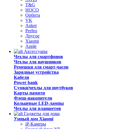
T&G
HOCO
Орбита
VK
Anker
Perfeo
Другое
Xiaomi
Apple
Аксессуары
Чехлы для смартфонов
Чехлы для наушников
Ремешки для смарт-часов
Зарядные устройства
Кабели
Power bank
Сумки/чехлы для ноутбуков
Карты памяти
Флеш-накопители
Кольцевые LED-лампы
Чехлы для планшетов
Гаджеты для дома
Умный дом Xiaomi
iP-Камеры