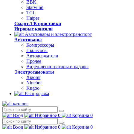
BBK
Starwind
TCL
Haiper
Смарт-ТВ приставки
Игровые консоли
Автотовары и электротранспорт
Автотовары
Компрессоры
Пылесосы
Автодержатели
Прочее
Видео-регистраторы и радары
Электросамокаты
Xiaomi
Ninebot
Kugoo
Распродажа
каталог
Вход
Избранное
0
Корзина
0
Вход
Избранное
0
Корзина
0