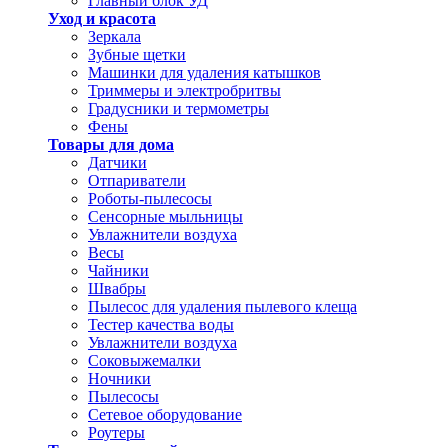
Главный блок УД
Уход и красота
Зеркала
Зубные щетки
Машинки для удаления катышков
Триммеры и электробритвы
Градусники и термометры
Фены
Товары для дома
Датчики
Отпариватели
Роботы-пылесосы
Сенсорные мыльницы
Увлажнители воздуха
Весы
Чайники
Швабры
Пылесос для удаления пылевого клеща
Тестер качества воды
Увлажнители воздуха
Соковыжемалки
Ночники
Пылесосы
Сетевое оборудование
Роутеры