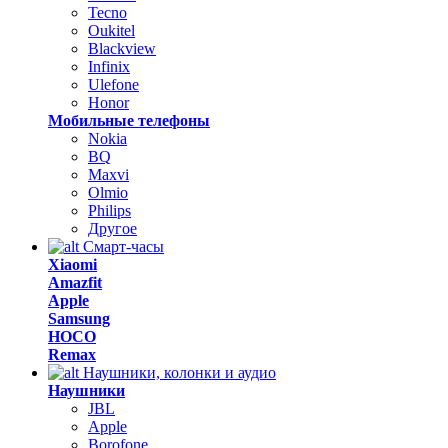
Tecno
Oukitel
Blackview
Infinix
Ulefone
Honor
Мобильные телефоны
Nokia
BQ
Maxvi
Olmio
Philips
Другое
Смарт-часы
Xiaomi
Amazfit
Apple
Samsung
HOCO
Remax
Наушники, колонки и аудио
Наушники
JBL
Apple
Borofone