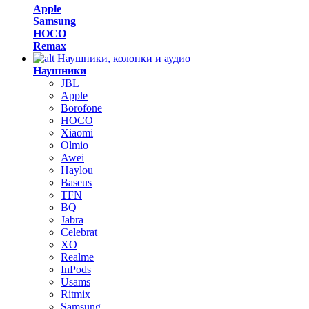
Apple
Samsung
HOCO
Remax
Наушники, колонки и аудио
Наушники
JBL
Apple
Borofone
HOCO
Xiaomi
Olmio
Awei
Haylou
Baseus
TFN
BQ
Jabra
Celebrat
XO
Realme
InPods
Usams
Ritmix
Samsung