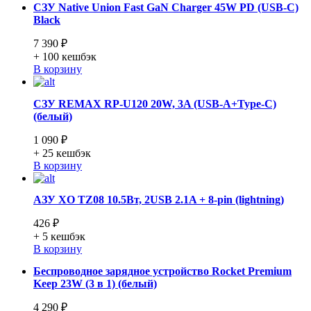
СЗУ Native Union Fast GaN Charger 45W PD (USB-C)
Black
7 390 ₽
+ 100
кешбэк
В корзину
СЗУ REMAX RP-U120 20W, 3A (USB-A+Type-C)
(белый)
1 090 ₽
+ 25
кешбэк
В корзину
АЗУ XO TZ08 10.5Вт, 2USB 2.1A + 8-pin (lightning)
426 ₽
+ 5
кешбэк
В корзину
Беспроводное зарядное устройство Rocket Premium
Keep 23W (3 в 1) (белый)
4 290 ₽