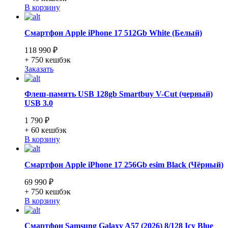
В корзину
Смартфон Apple iPhone 17 512Gb White (Белый)
118 990 ₽
+ 750
кешбэк
Заказать
Флеш-память USB 128gb Smartbuy V-Cut (черный)
USB 3.0
1 790 ₽
+ 60
кешбэк
В корзину
Смартфон Apple iPhone 17 256Gb esim Black (Чёрный)
69 990 ₽
+ 750
кешбэк
В корзину
Смартфон Samsung Galaxy A57 (2026) 8/128 Icy Blue