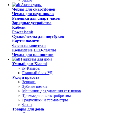
Apple
Аксессуары
Чехлы для смартфонов
Чехлы для наушников
Ремешки для смарт-часов
Зарядные устройства
Кабели
Power bank
Сумки/чехлы для ноутбуков
Карты памяти
Флеш-накопители
Кольцевые LED-лампы
Чехлы для планшетов
Гаджеты для дома
Умный дом Xiaomi
iP-Камеры
Главный блок УД
Уход и красота
Зеркала
Зубные щетки
Машинки для удаления катышков
Триммеры и электробритвы
Градусники и термометры
Фены
Товары для дома