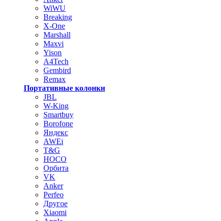
WiWU
Breaking
X-One
Marshall
Maxvi
Yison
A4Tech
Gembird
Remax
Портативные колонки
JBL
W-King
Smartbuy
Borofone
Яндекс
AWEi
T&G
HOCO
Орбита
VK
Anker
Perfeo
Другое
Xiaomi