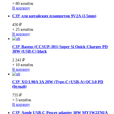
+ 80
кешбэк
В корзину
СЗУ для китайских планшетов 9V2A (2,5mm)
450 ₽
+ 25
кешбэк
В корзину
СЗУ Baseus (CCSUP-J01) Super Si Quick Charger PD
30W (USB-C) black
2 241 ₽
+ 10
кешбэк
В корзину
СЗУ XO L90A 3A 20W (Type-C+USB-A) QC3.0 PD
(белый)
755 ₽
+ 5
кешбэк
В корзину
СЗУ Apple USB-C Power adapter 30W MY1W2ZM/A