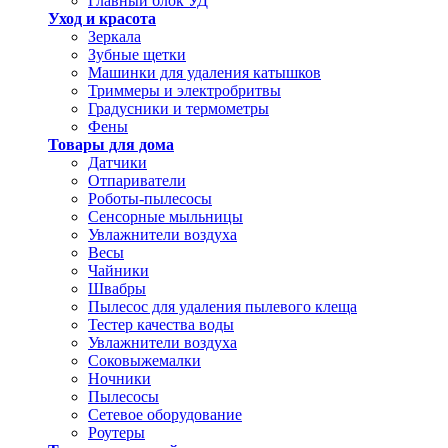
Главный блок УД
Уход и красота
Зеркала
Зубные щетки
Машинки для удаления катышков
Триммеры и электробритвы
Градусники и термометры
Фены
Товары для дома
Датчики
Отпариватели
Роботы-пылесосы
Сенсорные мыльницы
Увлажнители воздуха
Весы
Чайники
Швабры
Пылесос для удаления пылевого клеща
Тестер качества воды
Увлажнители воздуха
Соковыжемалки
Ночники
Пылесосы
Сетевое оборудование
Роутеры