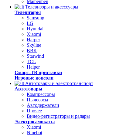
Maibenben
Телевизоры и аксессуары
Телевизоры
Samsung
LG
Hyundai
Xiaomi
Harper
Skyline
BBK
Starwind
TCL
Haiper
Смарт-ТВ приставки
Игровые консоли
Автотовары и электротранспорт
Автотовары
Компрессоры
Пылесосы
Автодержатели
Прочее
Видео-регистраторы и радары
Электросамокаты
Xiaomi
Ninebot