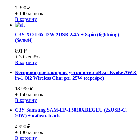
7 390 ₽
+ 100
кешбэк
В корзину
СЗУ XO L65 12W 2USB 2.4А + 8-pin (lightning)
(белый)
891 ₽
+ 30
кешбэк
В корзину
Беспроводное зарядное устройство uBear Evoke AW 3-
in-1 Qi2 Wireless Charger, 25W (серебро)
18 990 ₽
+ 150
кешбэк
В корзину
СЗУ Samsung SAM-EP-T5020XBEGEU (2xUSB-C,
50W) + кабель black
4 990 ₽
+ 100
кешбэк
В корзину