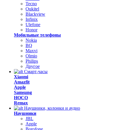
Tecno
Oukitel
Blackview
Infinix
Ulefone
Honor
Мобильные телефоны
Nokia
BQ
Maxvi
Olmio
Philips
Другое
Смарт-часы
Xiaomi
Amazfit
Apple
Samsung
HOCO
Remax
Наушники, колонки и аудио
Наушники
JBL
Apple
Borofone