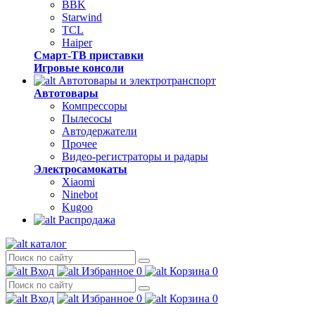
BBK
Starwind
TCL
Haiper
Смарт-ТВ приставки
Игровые консоли
Автотовары и электротранспорт
Автотовары
Компрессоры
Пылесосы
Автодержатели
Прочее
Видео-регистраторы и радары
Электросамокаты
Xiaomi
Ninebot
Kugoo
Распродажа
каталог
Вход
Избранное
0
Корзина
0
Вход
Избранное
0
Корзина
0