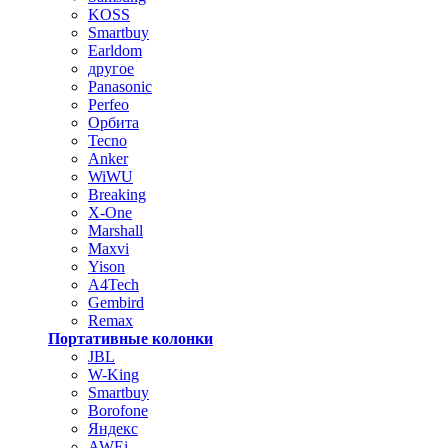
KOSS
Smartbuy
Earldom
другое
Panasonic
Perfeo
Орбита
Tecno
Anker
WiWU
Breaking
X-One
Marshall
Maxvi
Yison
A4Tech
Gembird
Remax
Портативные колонки
JBL
W-King
Smartbuy
Borofone
Яндекс
AWEi