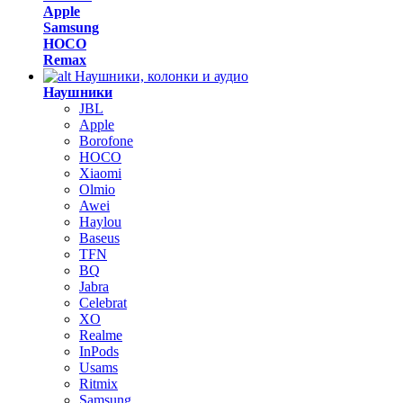
Apple
Samsung
HOCO
Remax
Наушники, колонки и аудио
Наушники
JBL
Apple
Borofone
HOCO
Xiaomi
Olmio
Awei
Haylou
Baseus
TFN
BQ
Jabra
Celebrat
XO
Realme
InPods
Usams
Ritmix
Samsung