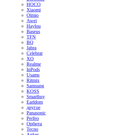
HOCO
Xiaomi
Olmio
Awei
Haylou
Baseus
TFN
BQ
Jabra
Celebrat
XO
Realme
InPods
Usams
Ritmix
Samsung
KOSS
Smartbuy
Earldom
другое
Panasonic
Perfeo
Орбита
Tecno
Anker