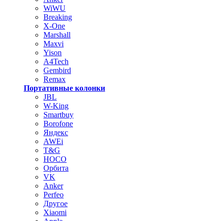
WiWU
Breaking
X-One
Marshall
Maxvi
Yison
A4Tech
Gembird
Remax
Портативные колонки
JBL
W-King
Smartbuy
Borofone
Яндекс
AWEi
T&G
HOCO
Орбита
VK
Anker
Perfeo
Другое
Xiaomi