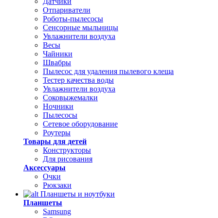
Датчики
Отпариватели
Роботы-пылесосы
Сенсорные мыльницы
Увлажнители воздуха
Весы
Чайники
Швабры
Пылесос для удаления пылевого клеща
Тестер качества воды
Увлажнители воздуха
Соковыжемалки
Ночники
Пылесосы
Сетевое оборудование
Роутеры
Товары для детей
Конструкторы
Для рисования
Аксессуары
Очки
Рюкзаки
Планшеты и ноутбуки
Планшеты
Samsung