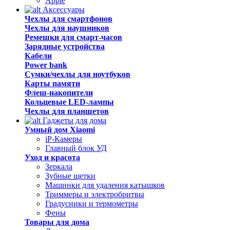
Apple
Аксессуары
Чехлы для смартфонов
Чехлы для наушников
Ремешки для смарт-часов
Зарядные устройства
Кабели
Power bank
Сумки/чехлы для ноутбуков
Карты памяти
Флеш-накопители
Кольцевые LED-лампы
Чехлы для планшетов
Гаджеты для дома
Умный дом Xiaomi
iP-Камеры
Главный блок УД
Уход и красота
Зеркала
Зубные щетки
Машинки для удаления катышков
Триммеры и электробритвы
Градусники и термометры
Фены
Товары для дома