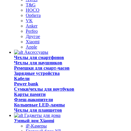
T&G
HOCO
Орбита
VK
Anker
Perfeo
Другое
Xiaomi
Apple
Аксессуары
Чехлы для смартфонов
Чехлы для наушников
Ремешки для смарт-часов
Зарядные устройства
Кабели
Power bank
Сумки/чехлы для ноутбуков
Карты памяти
Флеш-накопители
Кольцевые LED-лампы
Чехлы для планшетов
Гаджеты для дома
Умный дом Xiaomi
iP-Камеры