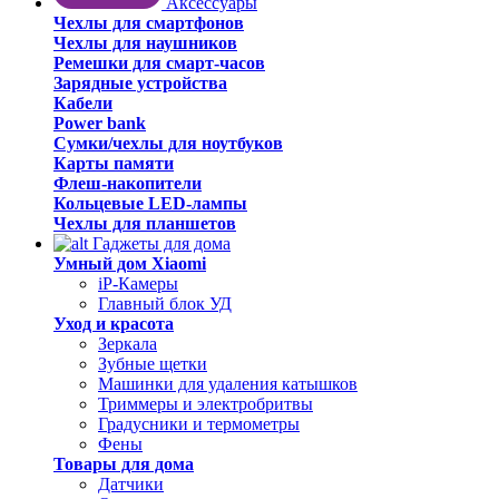
Аксессуары
Чехлы для смартфонов
Чехлы для наушников
Ремешки для смарт-часов
Зарядные устройства
Кабели
Power bank
Сумки/чехлы для ноутбуков
Карты памяти
Флеш-накопители
Кольцевые LED-лампы
Чехлы для планшетов
Гаджеты для дома
Умный дом Xiaomi
iP-Камеры
Главный блок УД
Уход и красота
Зеркала
Зубные щетки
Машинки для удаления катышков
Триммеры и электробритвы
Градусники и термометры
Фены
Товары для дома
Датчики