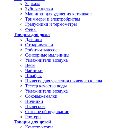
Зеркала
Зубные щетки
Машинки для удаления катышков
Триммеры и электробритвы
Градусники и термометры
Фены
Товары для дома
Датчики
Отпариватели
Роботы-пылесосы
Сенсорные мыльницы
Увлажнители воздуха
Весы
Чайники
Швабры
Пылесос для удаления пылевого клеща
Тестер качества воды
Увлажнители воздуха
Соковыжемалки
Ночники
Пылесосы
Сетевое оборудование
Роутеры
Товары для детей
Конструкторы