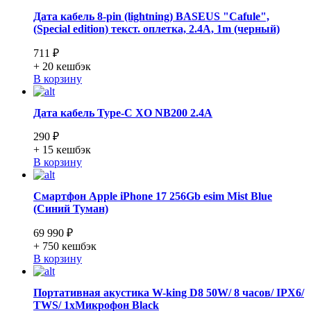
Дата кабель 8-pin (lightning) BASEUS "Cafule",
(Special edition) текст. оплетка, 2.4А, 1m (черный)
711 ₽
+ 20
кешбэк
В корзину
Дата кабель Type-C XO NB200 2.4A
290 ₽
+ 15
кешбэк
В корзину
Смартфон Apple iPhone 17 256Gb esim Mist Blue
(Синий Туман)
69 990 ₽
+ 750
кешбэк
В корзину
Портативная акустика W-king D8 50W/ 8 часов/ IPX6/
TWS/ 1xМикрофон Black