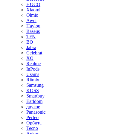
HOCO
Xiaomi
Olmio
Awei
Haylou
Baseus
TFN
BQ
Jabra
Celebrat
XO
Realme
InPods
Usams
Ritmix
Samsung
KOSS
Smartbuy
Earldom
другое
Panasonic
Perfeo
Орбита
Tecno
Anker