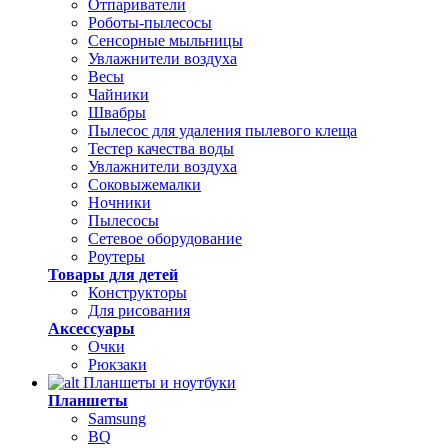
Отпариватели
Роботы-пылесосы
Сенсорные мыльницы
Увлажнители воздуха
Весы
Чайники
Швабры
Пылесос для удаления пылевого клеща
Тестер качества воды
Увлажнители воздуха
Соковыжемалки
Ночники
Пылесосы
Сетевое оборудование
Роутеры
Товары для детей
Конструкторы
Для рисования
Аксессуары
Очки
Рюкзаки
Планшеты и ноутбуки
Планшеты
Samsung
BQ