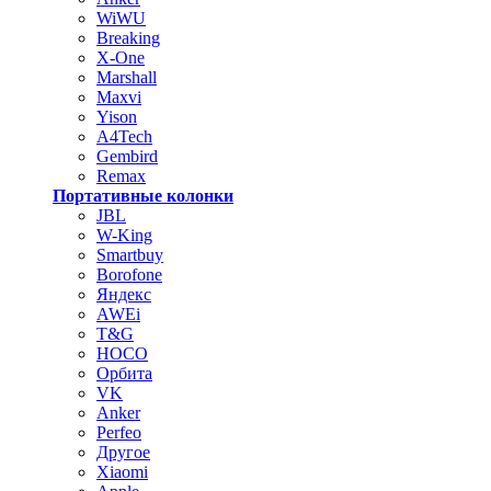
WiWU
Breaking
X-One
Marshall
Maxvi
Yison
A4Tech
Gembird
Remax
Портативные колонки
JBL
W-King
Smartbuy
Borofone
Яндекс
AWEi
T&G
HOCO
Орбита
VK
Anker
Perfeo
Другое
Xiaomi