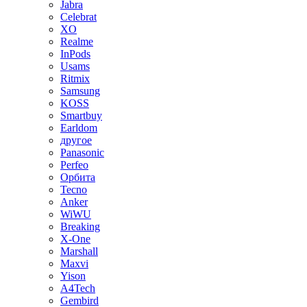
Jabra
Celebrat
XO
Realme
InPods
Usams
Ritmix
Samsung
KOSS
Smartbuy
Earldom
другое
Panasonic
Perfeo
Орбита
Tecno
Anker
WiWU
Breaking
X-One
Marshall
Maxvi
Yison
A4Tech
Gembird