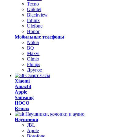
Tecno
Oukitel
Blackview
Infinix
Ulefone
Honor
Мобильные телефоны
Nokia
BQ
Maxvi
Olmio
Philips
Другое
Смарт-часы
Xiaomi
Amazfit
Apple
Samsung
HOCO
Remax
Наушники, колонки и аудио
Наушники
JBL
Apple
Borofone