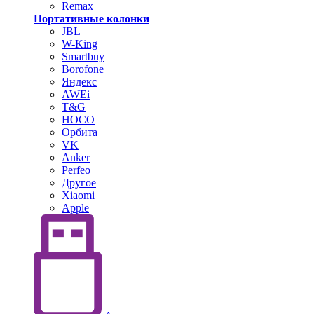
Remax
Портативные колонки
JBL
W-King
Smartbuy
Borofone
Яндекс
AWEi
T&G
HOCO
Орбита
VK
Anker
Perfeo
Другое
Xiaomi
Apple