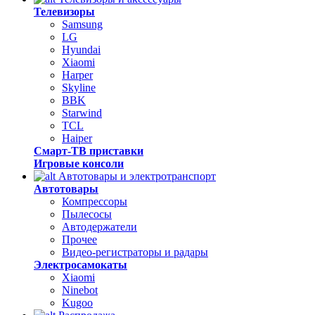
Телевизоры
Samsung
LG
Hyundai
Xiaomi
Harper
Skyline
BBK
Starwind
TCL
Haiper
Смарт-ТВ приставки
Игровые консоли
Автотовары и электротранспорт
Автотовары
Компрессоры
Пылесосы
Автодержатели
Прочее
Видео-регистраторы и радары
Электросамокаты
Xiaomi
Ninebot
Kugoo