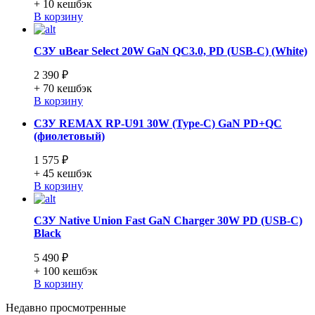
+ 10
кешбэк
В корзину
СЗУ uBear Select 20W GaN QC3.0, PD (USB-C) (White)
2 390 ₽
+ 70
кешбэк
В корзину
СЗУ REMAX RP-U91 30W (Type-C) GaN PD+QC
(фиолетовый)
1 575 ₽
+ 45
кешбэк
В корзину
СЗУ Native Union Fast GaN Charger 30W PD (USB-C)
Black
5 490 ₽
+ 100
кешбэк
В корзину
Недавно просмотренные