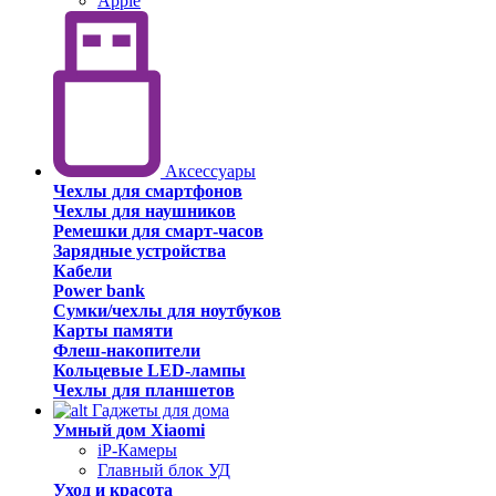
Apple
Аксессуары
Чехлы для смартфонов
Чехлы для наушников
Ремешки для смарт-часов
Зарядные устройства
Кабели
Power bank
Сумки/чехлы для ноутбуков
Карты памяти
Флеш-накопители
Кольцевые LED-лампы
Чехлы для планшетов
Гаджеты для дома
Умный дом Xiaomi
iP-Камеры
Главный блок УД
Уход и красота