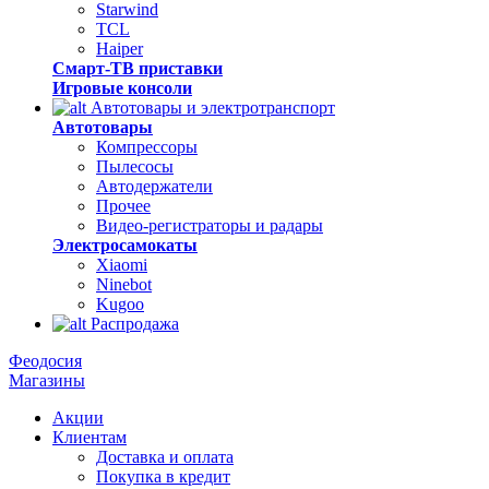
Starwind
TCL
Haiper
Смарт-ТВ приставки
Игровые консоли
Автотовары и электротранспорт
Автотовары
Компрессоры
Пылесосы
Автодержатели
Прочее
Видео-регистраторы и радары
Электросамокаты
Xiaomi
Ninebot
Kugoo
Распродажа
Феодосия
Магазины
Акции
Клиентам
Доставка и оплата
Покупка в кредит