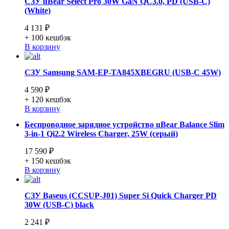
СЗУ uBear Select Pro 30W GaN QC3.0, PD (USB-C)
(White)
4 131 ₽
+ 100
кешбэк
В корзину
СЗУ Samsung SAM-EP-TA845XBEGRU (USB-C 45W)
4 590 ₽
+ 120
кешбэк
В корзину
Беспроводное зарядное устройство uBear Balance Slim
3-in-1 Qi2.2 Wireless Charger, 25W (серый)
17 590 ₽
+ 150
кешбэк
В корзину
СЗУ Baseus (CCSUP-J01) Super Si Quick Charger PD
30W (USB-C) black
2 241 ₽