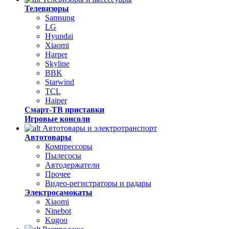
Телевизоры
Samsung
LG
Hyundai
Xiaomi
Harper
Skyline
BBK
Starwind
TCL
Haiper
Смарт-ТВ приставки
Игровые консоли
Автотовары и электротранспорт
Автотовары
Компрессоры
Пылесосы
Автодержатели
Прочее
Видео-регистраторы и радары
Электросамокаты
Xiaomi
Ninebot
Kugoo