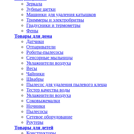
Зеркала
Зубные щетки
Машинки для удаления катышков
Триммеры и электробритвы
Градусники и термометры
Фены
Товары для дома
Датчики
Отпариватели
Роботы-пылесосы
Сенсорные мыльницы
Увлажнители воздуха
Весы
Чайники
Швабры
Пылесос для удаления пылевого клеща
Тестер качества воды
Увлажнители воздуха
Соковыжемалки
Ночники
Пылесосы
Сетевое оборудование
Роутеры
Товары для детей
Конструкторы