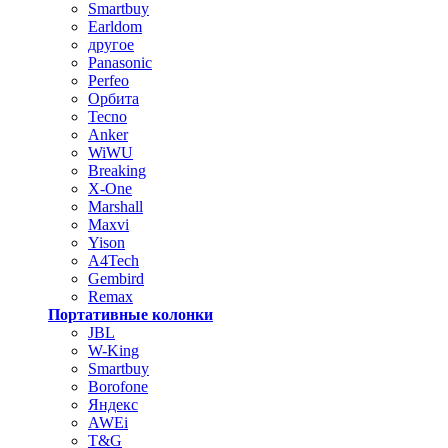
Smartbuy
Earldom
другое
Panasonic
Perfeo
Орбита
Tecno
Anker
WiWU
Breaking
X-One
Marshall
Maxvi
Yison
A4Tech
Gembird
Remax
Портативные колонки
JBL
W-King
Smartbuy
Borofone
Яндекс
AWEi
T&G