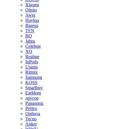
Xiaomi
Olmio
Awei
Haylou
Baseus
TFN
BQ
Jabra
Celebrat
XO
Realme
InPods
Usams
Ritmix
Samsung
KOSS
Smartbuy
Earldom
другое
Panasonic
Perfeo
Орбита
Tecno
Anker