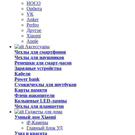
HOCO
Орбита
VK
Anker
Perfeo
Другое
Xiaomi
Apple
Аксессуары
Чехлы для смартфонов
Чехлы для наушников
Ремешки для смарт-часов
Зарядные устройства
Кабели
Power bank
Сумки/чехлы для ноутбуков
Карты памяти
Флеш-накопители
Кольцевые LED-лампы
Чехлы для планшетов
Гаджеты для дома
Умный дом Xiaomi
iP-Камеры
Главный блок УД
Уход и красота