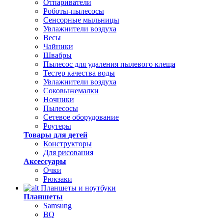
Отпариватели
Роботы-пылесосы
Сенсорные мыльницы
Увлажнители воздуха
Весы
Чайники
Швабры
Пылесос для удаления пылевого клеща
Тестер качества воды
Увлажнители воздуха
Соковыжемалки
Ночники
Пылесосы
Сетевое оборудование
Роутеры
Товары для детей
Конструкторы
Для рисования
Аксессуары
Очки
Рюкзаки
Планшеты и ноутбуки
Планшеты
Samsung
BQ