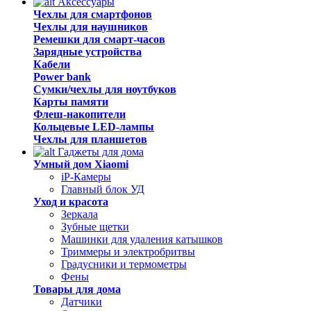
Аксессуары
Чехлы для смартфонов
Чехлы для наушников
Ремешки для смарт-часов
Зарядные устройства
Кабели
Power bank
Сумки/чехлы для ноутбуков
Карты памяти
Флеш-накопители
Кольцевые LED-лампы
Чехлы для планшетов
Гаджеты для дома
Умный дом Xiaomi
iP-Камеры
Главный блок УД
Уход и красота
Зеркала
Зубные щетки
Машинки для удаления катышков
Триммеры и электробритвы
Градусники и термометры
Фены
Товары для дома
Датчики