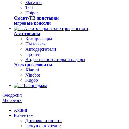
Starwind
TCL
Haiper
Смарт-ТВ приставки
Игровые консоли
Автотовары и электротранспорт
Автотовары
Компрессоры
Пылесосы
Автодержатели
Прочее
Видео-регистраторы и радары
Электросамокаты
Xiaomi
Ninebot
Kugoo
Распродажа
Феодосия
Магазины
Акции
Клиентам
Доставка и оплата
Покупка в кредит