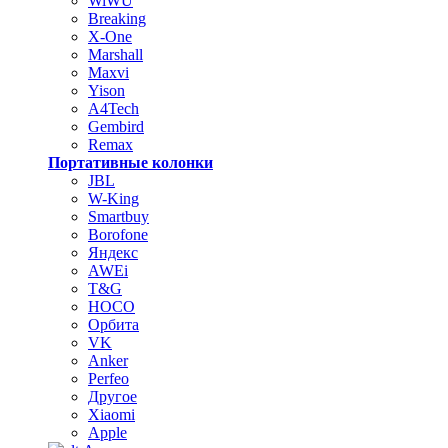
WiWU
Breaking
X-One
Marshall
Maxvi
Yison
A4Tech
Gembird
Remax
Портативные колонки
JBL
W-King
Smartbuy
Borofone
Яндекс
AWEi
T&G
HOCO
Орбита
VK
Anker
Perfeo
Другое
Xiaomi
Apple