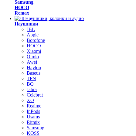
Samsung
HOCO
Remax
Наушники, колонки и аудио
Наушники
JBL
Apple
Borofone
HOCO
Xiaomi
Olmio
Awei
Haylou
Baseus
TFN
BQ
Jabra
Celebrat
XO
Realme
InPods
Usams
Ritmix
Samsung
KOSS