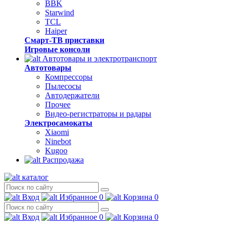
BBK
Starwind
TCL
Haiper
Смарт-ТВ приставки
Игровые консоли
Автотовары и электротранспорт
Автотовары
Компрессоры
Пылесосы
Автодержатели
Прочее
Видео-регистраторы и радары
Электросамокаты
Xiaomi
Ninebot
Kugoo
Распродажа
каталог
Вход
Избранное
0
Корзина
0
Вход
Избранное
0
Корзина
0