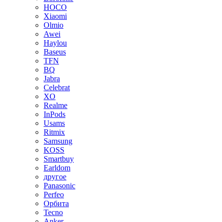
HOCO
Xiaomi
Olmio
Awei
Haylou
Baseus
TFN
BQ
Jabra
Celebrat
XO
Realme
InPods
Usams
Ritmix
Samsung
KOSS
Smartbuy
Earldom
другое
Panasonic
Perfeo
Орбита
Tecno
Anker