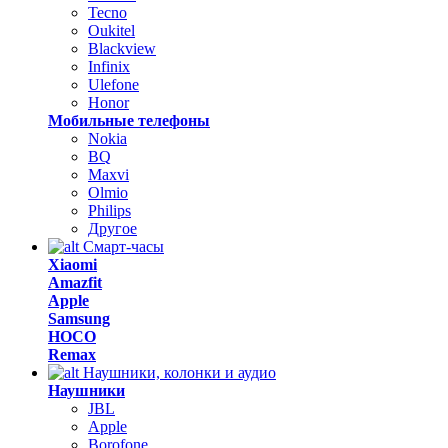
Tecno
Oukitel
Blackview
Infinix
Ulefone
Honor
Мобильные телефоны
Nokia
BQ
Maxvi
Olmio
Philips
Другое
Смарт-часы
Xiaomi
Amazfit
Apple
Samsung
HOCO
Remax
Наушники, колонки и аудио
Наушники
JBL
Apple
Borofone