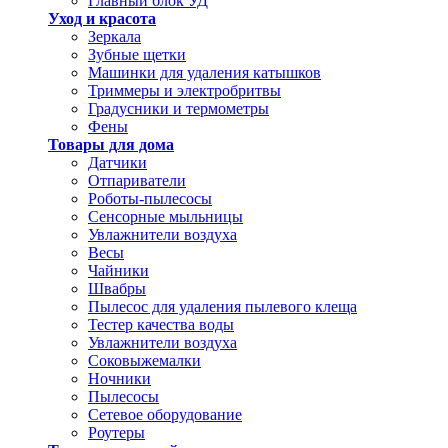
Главный блок УД
Уход и красота
Зеркала
Зубные щетки
Машинки для удаления катышков
Триммеры и электробритвы
Градусники и термометры
Фены
Товары для дома
Датчики
Отпариватели
Роботы-пылесосы
Сенсорные мыльницы
Увлажнители воздуха
Весы
Чайники
Швабры
Пылесос для удаления пылевого клеща
Тестер качества воды
Увлажнители воздуха
Соковыжемалки
Ночники
Пылесосы
Сетевое оборудование
Роутеры