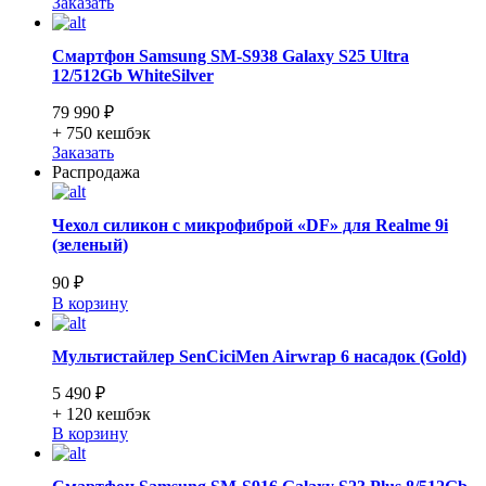
Заказать
Смартфон Samsung SM-S938 Galaxy S25 Ultra
12/512Gb WhiteSilver
79 990 ₽
+ 750
кешбэк
Заказать
Распродажа
Чехол силикон с микрофиброй «DF» для Realme 9i
(зеленый)
90 ₽
В корзину
Мультистайлер SenCiciMen Airwrap 6 насадок (Gold)
5 490 ₽
+ 120
кешбэк
В корзину