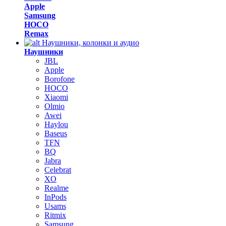
Apple
Samsung
HOCO
Remax
Наушники, колонки и аудио
Наушники
JBL
Apple
Borofone
HOCO
Xiaomi
Olmio
Awei
Haylou
Baseus
TFN
BQ
Jabra
Celebrat
XO
Realme
InPods
Usams
Ritmix
Samsung