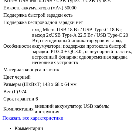
Разъем USB
Micro-USB / USB Type-C / USB Type-A
Емкость аккумулятора (мАч)
50000
Поддержка быстрой зарядки
есть
Поддержка беспроводной зарядки
нет
вход Micro–USB 18 Вт / USB Type-C 18 Вт;
выход 2xUSB Type-A 22.5 Вт / USB Type-C 20
Вт; светодиодный индикатор уровня заряда
Особенности
аккумулятора; поддержка протокола быстрой
зарядки: PD3.0 + QC3.0 ; огнеупорный пластик;
встроенный фонарик; одновременная зарядка
нескольких устройств
Материал корпуса
пластик
Цвет
черный
Размеры (ШхВхТ)
148 x 68 x 64 мм
Вес (Г)
974
Срок гарантии
6
внешний аккумулятор; USB кабель;
Комплектация
инструкция
Показать все характеристики
Комментарии