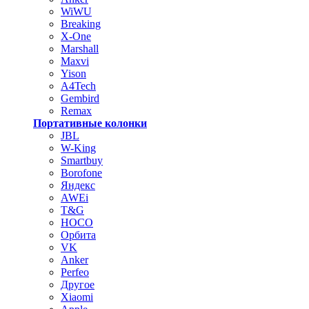
WiWU
Breaking
X-One
Marshall
Maxvi
Yison
A4Tech
Gembird
Remax
Портативные колонки
JBL
W-King
Smartbuy
Borofone
Яндекс
AWEi
T&G
HOCO
Орбита
VK
Anker
Perfeo
Другое
Xiaomi