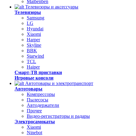
Maibenben
Телевизоры и аксессуары
Телевизоры
Samsung
LG
Hyundai
Xiaomi
Harper
Skyline
BBK
Starwind
TCL
Haiper
Смарт-ТВ приставки
Игровые консоли
Автотовары и электротранспорт
Автотовары
Компрессоры
Пылесосы
Автодержатели
Прочее
Видео-регистраторы и радары
Электросамокаты
Xiaomi
Ninebot