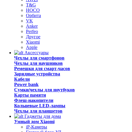
T&G
HOCO
Орбита
VK
Anker
Perfeo
Другое
Xiaomi
Apple
Аксессуары
Чехлы для смартфонов
Чехлы для наушников
Ремешки для смарт-часов
Зарядные устройства
Кабели
Power bank
Сумки/чехлы для ноутбуков
Карты памяти
Флеш-накопители
Кольцевые LED-лампы
Чехлы для планшетов
Гаджеты для дома
Умный дом Xiaomi
iP-Камеры