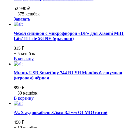
52 990 ₽
+ 375
кешбэк
Заказать
Чехол силикон с микрофиброй «DF» для Xiaomi Mi11
Lite/ 11 Lite 5G NE (красный)
315 ₽
+ 5
кешбэк
В корзину
Мышь USB Smartbuy 744 RUSH Mondus бесшумная
(игровая) чёрная
890 ₽
+ 30
кешбэк
В корзину
AUX аудиокабель 3.5мм-3.5мм OLMIO витой
450 ₽
+ 10
кешбэк