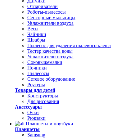
Датчики
Отпариватели
Роботы-пылесосы
Сенсорные мыльницы
Увлажнители воздуха
Весы
Чайники
Швабры
Пылесос для удаления пылевого клеща
Тестер качества воды
Увлажнители воздуха
Соковыжемалки
Ночники
Пылесосы
Сетевое оборудование
Роутеры
Товары для детей
Конструкторы
Для рисования
Аксессуары
Очки
Рюкзаки
Планшеты и ноутбуки
Планшеты
Samsung