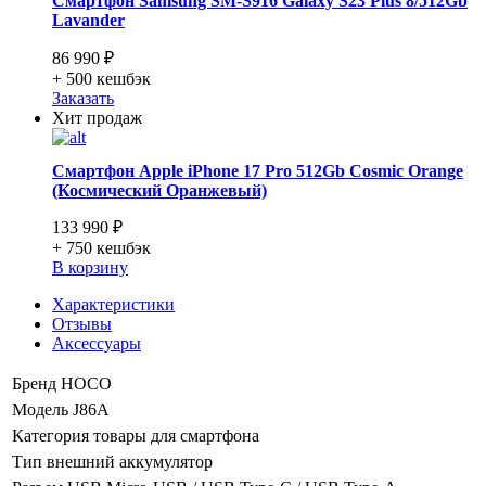
Смартфон Samsung SM-S916 Galaxy S23 Plus 8/512Gb
Lavander
86 990 ₽
+ 500
кешбэк
Заказать
Хит продаж
Смартфон Apple iPhone 17 Pro 512Gb Cosmic Orange
(Космический Оранжевый)
133 990 ₽
+ 750
кешбэк
В корзину
Характеристики
Отзывы
Аксессуары
Бренд
HOCO
Модель
J86A
Категория
товары для смартфона
Тип
внешний аккумулятор