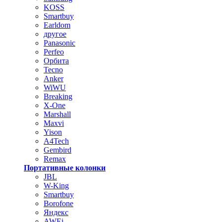
KOSS
Smartbuy
Earldom
другое
Panasonic
Perfeo
Орбита
Tecno
Anker
WiWU
Breaking
X-One
Marshall
Maxvi
Yison
A4Tech
Gembird
Remax
Портативные колонки
JBL
W-King
Smartbuy
Borofone
Яндекс
AWEi