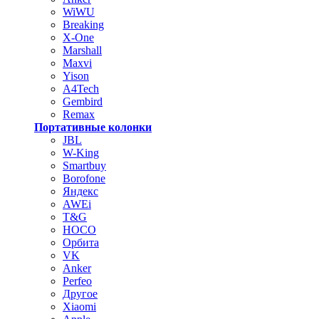
WiWU
Breaking
X-One
Marshall
Maxvi
Yison
A4Tech
Gembird
Remax
Портативные колонки
JBL
W-King
Smartbuy
Borofone
Яндекс
AWEi
T&G
HOCO
Орбита
VK
Anker
Perfeo
Другое
Xiaomi