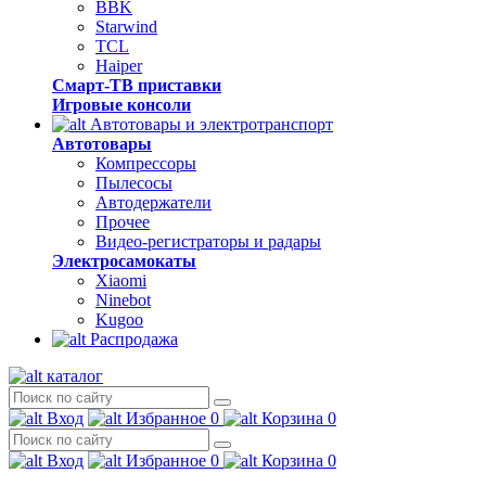
BBK
Starwind
TCL
Haiper
Смарт-ТВ приставки
Игровые консоли
Автотовары и электротранспорт
Автотовары
Компрессоры
Пылесосы
Автодержатели
Прочее
Видео-регистраторы и радары
Электросамокаты
Xiaomi
Ninebot
Kugoo
Распродажа
каталог
Вход
Избранное
0
Корзина
0
Вход
Избранное
0
Корзина
0