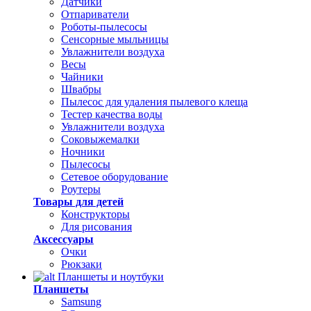
Датчики
Отпариватели
Роботы-пылесосы
Сенсорные мыльницы
Увлажнители воздуха
Весы
Чайники
Швабры
Пылесос для удаления пылевого клеща
Тестер качества воды
Увлажнители воздуха
Соковыжемалки
Ночники
Пылесосы
Сетевое оборудование
Роутеры
Товары для детей
Конструкторы
Для рисования
Аксессуары
Очки
Рюкзаки
Планшеты и ноутбуки
Планшеты
Samsung