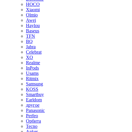
HOCO
Xiaomi
Olmio
Awei
Haylou
Baseus
TFN
BQ
Jabra
Celebrat
XO
Realme
InPods
Usams
Ritmix
Samsung
KOSS
Smartbuy
Earldom
другое
Panasonic
Perfeo
Орбита
Tecno
Anker