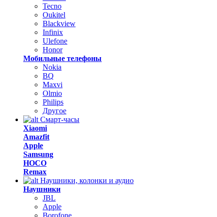
Tecno
Oukitel
Blackview
Infinix
Ulefone
Honor
Мобильные телефоны
Nokia
BQ
Maxvi
Olmio
Philips
Другое
Смарт-часы
Xiaomi
Amazfit
Apple
Samsung
HOCO
Remax
Наушники, колонки и аудио
Наушники
JBL
Apple
Borofone