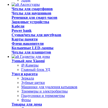
Apple
Аксессуары
Чехлы для смартфонов
Чехлы для наушников
Ремешки для смарт-часов
Зарядные устройства
Кабели
Power bank
Сумки/чехлы для ноутбуков
Карты памяти
Флеш-накопители
Кольцевые LED-лампы
Чехлы для планшетов
Гаджеты для дома
Умный дом Xiaomi
iP-Камеры
Главный блок УД
Уход и красота
Зеркала
Зубные щетки
Машинки для удаления катышков
Триммеры и электробритвы
Градусники и термометры
Фены
Товары для дома