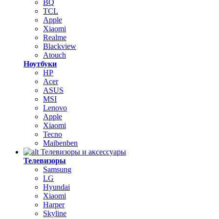
BQ
TCL
Apple
Xiaomi
Realme
Blackview
Atouch
Ноутбуки
HP
Acer
ASUS
MSI
Lenovo
Apple
Xiaomi
Tecno
Maibenben
Телевизоры и аксессуары
Телевизоры
Samsung
LG
Hyundai
Xiaomi
Harper
Skyline