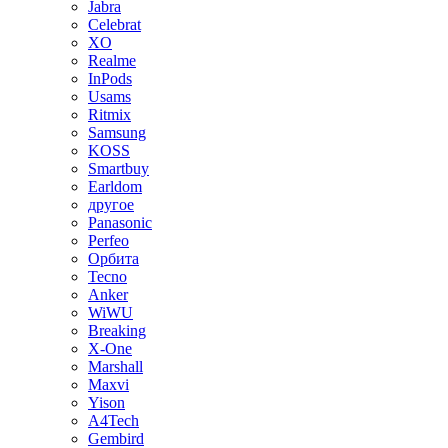
Jabra
Celebrat
XO
Realme
InPods
Usams
Ritmix
Samsung
KOSS
Smartbuy
Earldom
другое
Panasonic
Perfeo
Орбита
Tecno
Anker
WiWU
Breaking
X-One
Marshall
Maxvi
Yison
A4Tech
Gembird