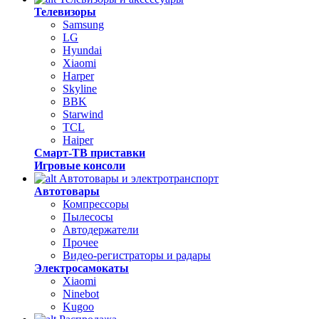
Телевизоры
Samsung
LG
Hyundai
Xiaomi
Harper
Skyline
BBK
Starwind
TCL
Haiper
Смарт-ТВ приставки
Игровые консоли
Автотовары и электротранспорт
Автотовары
Компрессоры
Пылесосы
Автодержатели
Прочее
Видео-регистраторы и радары
Электросамокаты
Xiaomi
Ninebot
Kugoo