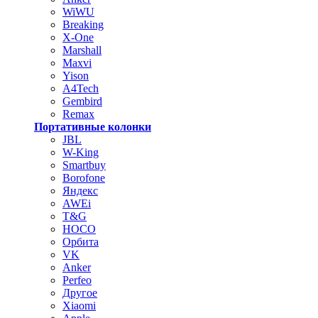
WiWU
Breaking
X-One
Marshall
Maxvi
Yison
A4Tech
Gembird
Remax
Портативные колонки
JBL
W-King
Smartbuy
Borofone
Яндекс
AWEi
T&G
HOCO
Орбита
VK
Anker
Perfeo
Другое
Xiaomi