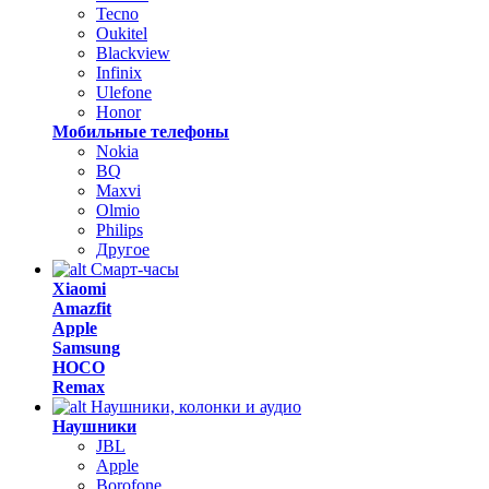
Tecno
Oukitel
Blackview
Infinix
Ulefone
Honor
Мобильные телефоны
Nokia
BQ
Maxvi
Olmio
Philips
Другое
Смарт-часы
Xiaomi
Amazfit
Apple
Samsung
HOCO
Remax
Наушники, колонки и аудио
Наушники
JBL
Apple
Borofone