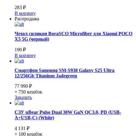
283 ₽
В корзину
Распродажа
Чехол силикон BoraSCO Microfiber для Xiaomi POCO
X5 5G (черный)
190 ₽
В корзину
Смартфон Samsung SM-S938 Galaxy S25 Ultra
12/256Gb Titanium Jadegreen
77 990 ₽
+ 750
кешбэк
Заказать
СЗУ uBear Pulse Dual 30W GaN QC3.0, PD (USB-
A+USB-C) (White)
4 131 ₽
+ 100
кешбэк