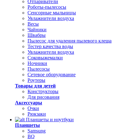
Отпариватели
Роботы-пылесосы
Сенсорные мыльницы
Увлажнители воздуха
Весы
Чайники
Швабры
Пылесос для удаления пылевого клеща
Тестер качества воды
Увлажнители воздуха
Соковыжемалки
Ночники
Пылесосы
Сетевое оборудование
Роутеры
Товары для детей
Конструкторы
Для рисования
Аксессуары
Очки
Рюкзаки
Планшеты и ноутбуки
Планшеты
Samsung
BQ