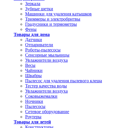
Зеркала
Зубные щетки
Машинки для удаления катышков
Триммеры и электробритвы
Градусники и термометры
Фены
Товары для дома
Датчики
Отпариватели
Роботы-пылесосы
Сенсорные мыльницы
Увлажнители воздуха
Весы
Чайники
Швабры
Пылесос для удаления пылевого клеща
Тестер качества воды
Увлажнители воздуха
Соковыжемалки
Ночники
Пылесосы
Сетевое оборудование
Роутеры
Товары для детей
Конструкторы