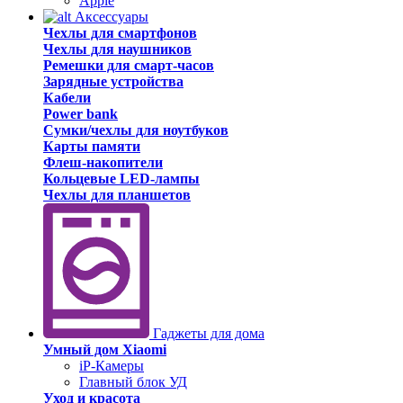
Apple
Аксессуары
Чехлы для смартфонов
Чехлы для наушников
Ремешки для смарт-часов
Зарядные устройства
Кабели
Power bank
Сумки/чехлы для ноутбуков
Карты памяти
Флеш-накопители
Кольцевые LED-лампы
Чехлы для планшетов
Гаджеты для дома
Умный дом Xiaomi
iP-Камеры
Главный блок УД
Уход и красота