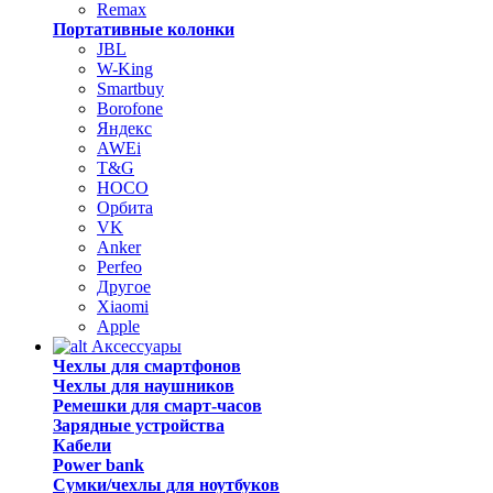
Remax
Портативные колонки
JBL
W-King
Smartbuy
Borofone
Яндекс
AWEi
T&G
HOCO
Орбита
VK
Anker
Perfeo
Другое
Xiaomi
Apple
Аксессуары
Чехлы для смартфонов
Чехлы для наушников
Ремешки для смарт-часов
Зарядные устройства
Кабели
Power bank
Сумки/чехлы для ноутбуков