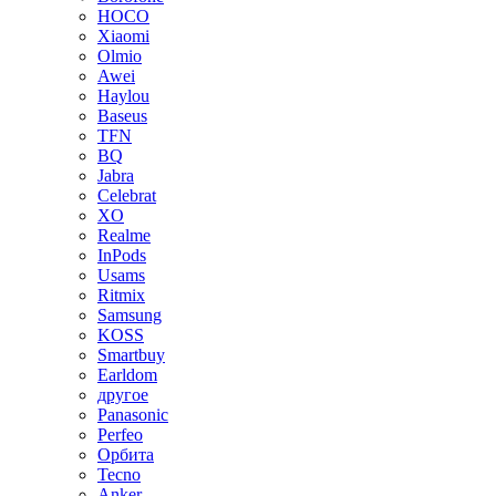
HOCO
Xiaomi
Olmio
Awei
Haylou
Baseus
TFN
BQ
Jabra
Celebrat
XO
Realme
InPods
Usams
Ritmix
Samsung
KOSS
Smartbuy
Earldom
другое
Panasonic
Perfeo
Орбита
Tecno
Anker