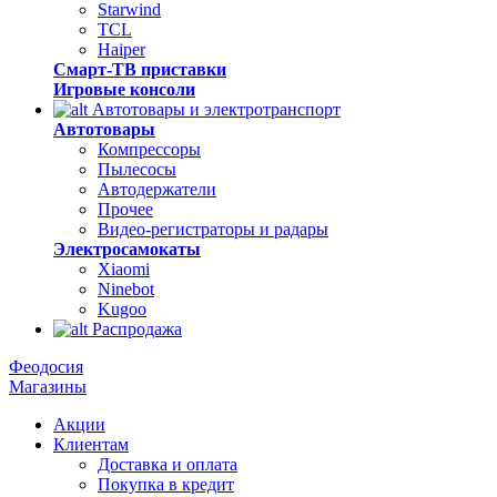
Starwind
TCL
Haiper
Смарт-ТВ приставки
Игровые консоли
Автотовары и электротранспорт
Автотовары
Компрессоры
Пылесосы
Автодержатели
Прочее
Видео-регистраторы и радары
Электросамокаты
Xiaomi
Ninebot
Kugoo
Распродажа
Феодосия
Магазины
Акции
Клиентам
Доставка и оплата
Покупка в кредит