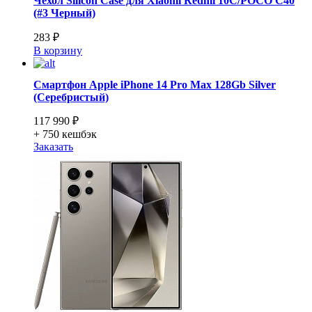
Чехол Silicon Case для Xiaomi Redmi 10C/POCO C40
(#3 Черный)
283 ₽
В корзину
Смартфон Apple iPhone 14 Pro Max 128Gb Silver
(Серебристый)
117 990 ₽
+ 750
кешбэк
Заказать