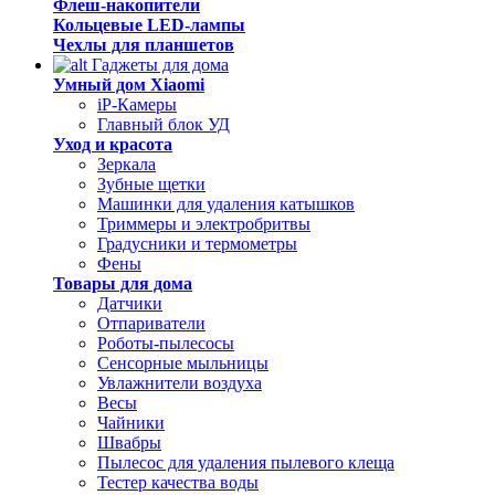
Флеш-накопители
Кольцевые LED-лампы
Чехлы для планшетов
Гаджеты для дома
Умный дом Xiaomi
iP-Камеры
Главный блок УД
Уход и красота
Зеркала
Зубные щетки
Машинки для удаления катышков
Триммеры и электробритвы
Градусники и термометры
Фены
Товары для дома
Датчики
Отпариватели
Роботы-пылесосы
Сенсорные мыльницы
Увлажнители воздуха
Весы
Чайники
Швабры
Пылесос для удаления пылевого клеща
Тестер качества воды