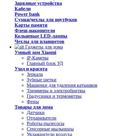
Зарядные устройства
Кабели
Power bank
Сумки/чехлы для ноутбуков
Карты памяти
Флеш-накопители
Кольцевые LED-лампы
Чехлы для планшетов
Гаджеты для дома
Умный дом Xiaomi
iP-Камеры
Главный блок УД
Уход и красота
Зеркала
Зубные щетки
Машинки для удаления катышков
Триммеры и электробритвы
Градусники и термометры
Фены
Товары для дома
Датчики
Отпариватели
Роботы-пылесосы
Сенсорные мыльницы
Увлажнители воздуха