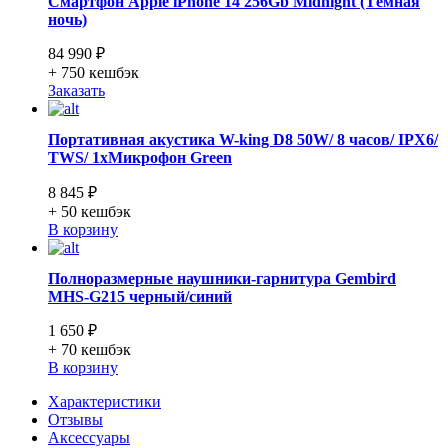
Смартфон Apple iPhone 14 256Gb Midnight (Тёмная
ночь)
84 990 ₽
+ 750
кешбэк
Заказать
Портативная акустика W-king D8 50W/ 8 часов/ IPX6/
TWS/ 1xМикрофон Green
8 845 ₽
+ 50
кешбэк
В корзину
Полноразмерные наушники-гарнитура Gembird
MHS-G215 черный/синий
1 650 ₽
+ 70
кешбэк
В корзину
Характеристики
Отзывы
Аксессуары