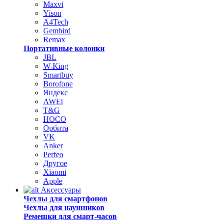
Maxvi
Yison
A4Tech
Gembird
Remax
Портативные колонки
JBL
W-King
Smartbuy
Borofone
Яндекс
AWEi
T&G
HOCO
Орбита
VK
Anker
Perfeo
Другое
Xiaomi
Apple
Аксессуары
Чехлы для смартфонов
Чехлы для наушников
Ремешки для смарт-часов