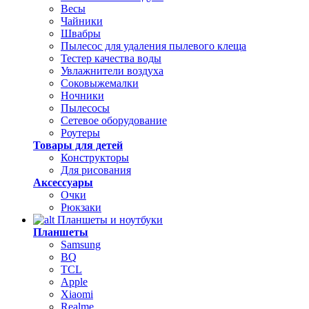
Весы
Чайники
Швабры
Пылесос для удаления пылевого клеща
Тестер качества воды
Увлажнители воздуха
Соковыжемалки
Ночники
Пылесосы
Сетевое оборудование
Роутеры
Товары для детей
Конструкторы
Для рисования
Аксессуары
Очки
Рюкзаки
Планшеты и ноутбуки
Планшеты
Samsung
BQ
TCL
Apple
Xiaomi
Realme