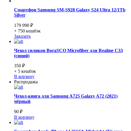
Смартфон Samsung SM-S928 Galaxy S24 Ultra 12/1Tb
Silver
179 990 ₽
+ 750
кешбэк
Заказать
Чехол силикон BoraSCO Microfiber для Realme C33
(синий)
350 ₽
+ 5
кешбэк
В корзину
Распродажа
Чехол-книга для Samsung A725 Galaxy A72 (2021)
чёрный
90 ₽
В корзину