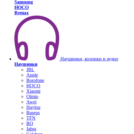
Samsung
HOCO
Remax
Наушники, колонки и аудио
Наушники
JBL
Apple
Borofone
HOCO
Xiaomi
Olmio
Awei
Haylou
Baseus
TFN
BQ
Jabra