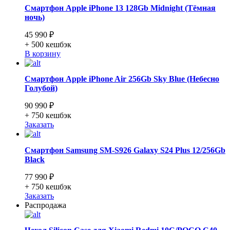
Смартфон Apple iPhone 13 128Gb Midnight (Тёмная
ночь)
45 990 ₽
+ 500
кешбэк
В корзину
Смартфон Apple iPhone Air 256Gb Sky Blue (Небесно
Голубой)
90 990 ₽
+ 750
кешбэк
Заказать
Смартфон Samsung SM-S926 Galaxy S24 Plus 12/256Gb
Black
77 990 ₽
+ 750
кешбэк
Заказать
Распродажа