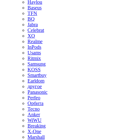
Haylou
Baseus
TFN
BQ
Jabra
Celebrat
XO
Realme
InPods
Usams
Ritmix
Samsung
KOSS
Smartbuy
Earldom
другое
Panasonic
Perfeo
Орбита
Tecno
Anker
WiWU
Breaking
X-One
Marshall