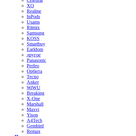
Celebrat
XO
Realme
InPods
Usams
Ritmix
Samsung
KOSS
Smartbuy
Earldom
другое
Panasonic
Perfeo
Орбита
Tecno
Anker
WiWU
Breaking
X-One
Marshall
Maxvi
Yison
A4Tech
Gembird
Remax