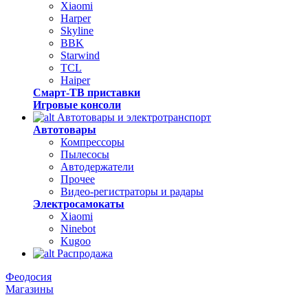
Xiaomi
Harper
Skyline
BBK
Starwind
TCL
Haiper
Смарт-ТВ приставки
Игровые консоли
Автотовары и электротранспорт
Автотовары
Компрессоры
Пылесосы
Автодержатели
Прочее
Видео-регистраторы и радары
Электросамокаты
Xiaomi
Ninebot
Kugoo
Распродажа
Феодосия
Магазины