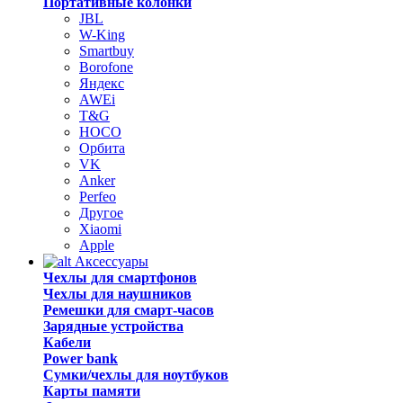
Портативные колонки
JBL
W-King
Smartbuy
Borofone
Яндекс
AWEi
T&G
HOCO
Орбита
VK
Anker
Perfeo
Другое
Xiaomi
Apple
Аксессуары
Чехлы для смартфонов
Чехлы для наушников
Ремешки для смарт-часов
Зарядные устройства
Кабели
Power bank
Сумки/чехлы для ноутбуков
Карты памяти