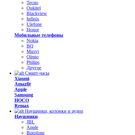
Tecno
Oukitel
Blackview
Infinix
Ulefone
Honor
Мобильные телефоны
Nokia
BQ
Maxvi
Olmio
Philips
Другое
Смарт-часы
Xiaomi
Amazfit
Apple
Samsung
HOCO
Remax
Наушники, колонки и аудио
Наушники
JBL
Apple
Borofone