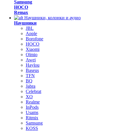
Samsung
HOCO
Remax
Наушники, колонки и аудио
Наушники
JBL
Apple
Borofone
HOCO
Xiaomi
Olmio
Awei
Haylou
Baseus
TFN
BQ
Jabra
Celebrat
XO
Realme
InPods
Usams
Ritmix
Samsung
KOSS