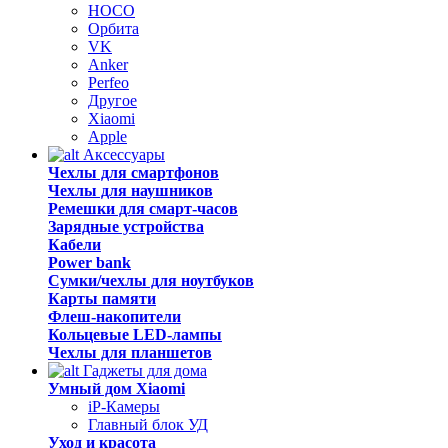
HOCO
Орбита
VK
Anker
Perfeo
Другое
Xiaomi
Apple
Аксессуары
Чехлы для смартфонов
Чехлы для наушников
Ремешки для смарт-часов
Зарядные устройства
Кабели
Power bank
Сумки/чехлы для ноутбуков
Карты памяти
Флеш-накопители
Кольцевые LED-лампы
Чехлы для планшетов
Гаджеты для дома
Умный дом Xiaomi
iP-Камеры
Главный блок УД
Уход и красота