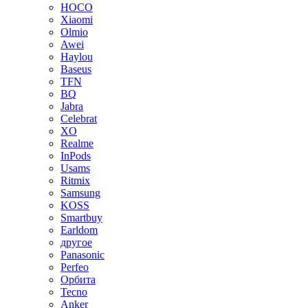
HOCO
Xiaomi
Olmio
Awei
Haylou
Baseus
TFN
BQ
Jabra
Celebrat
XO
Realme
InPods
Usams
Ritmix
Samsung
KOSS
Smartbuy
Earldom
другое
Panasonic
Perfeo
Орбита
Tecno
Anker