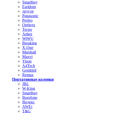
Smartbuy
Earldom
другое
Panasonic
Perfeo
Орбита
Tecno
Anker
WiWU
Breaking
X-One
Marshall
Maxvi
Yison
A4Tech
Gembird
Remax
Портативные колонки
JBL
W-King
Smartbuy
Borofone
Яндекс
AWEi
T&G