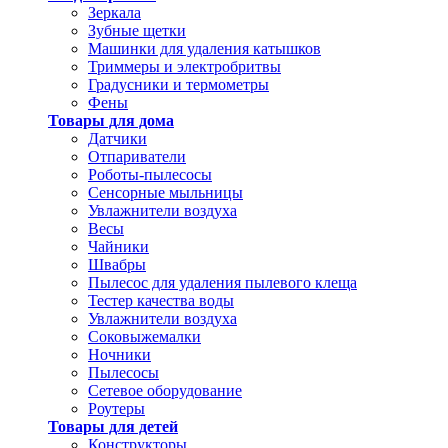
Зеркала
Зубные щетки
Машинки для удаления катышков
Триммеры и электробритвы
Градусники и термометры
Фены
Товары для дома
Датчики
Отпариватели
Роботы-пылесосы
Сенсорные мыльницы
Увлажнители воздуха
Весы
Чайники
Швабры
Пылесос для удаления пылевого клеща
Тестер качества воды
Увлажнители воздуха
Соковыжемалки
Ночники
Пылесосы
Сетевое оборудование
Роутеры
Товары для детей
Конструкторы