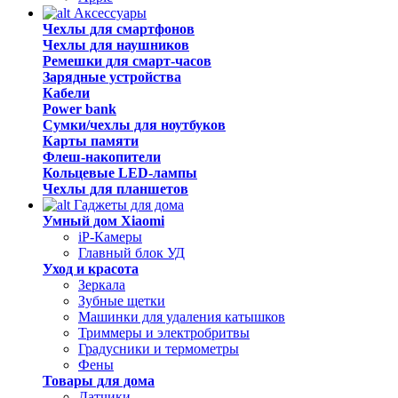
Аксессуары
Чехлы для смартфонов
Чехлы для наушников
Ремешки для смарт-часов
Зарядные устройства
Кабели
Power bank
Сумки/чехлы для ноутбуков
Карты памяти
Флеш-накопители
Кольцевые LED-лампы
Чехлы для планшетов
Гаджеты для дома
Умный дом Xiaomi
iP-Камеры
Главный блок УД
Уход и красота
Зеркала
Зубные щетки
Машинки для удаления катышков
Триммеры и электробритвы
Градусники и термометры
Фены
Товары для дома
Датчики