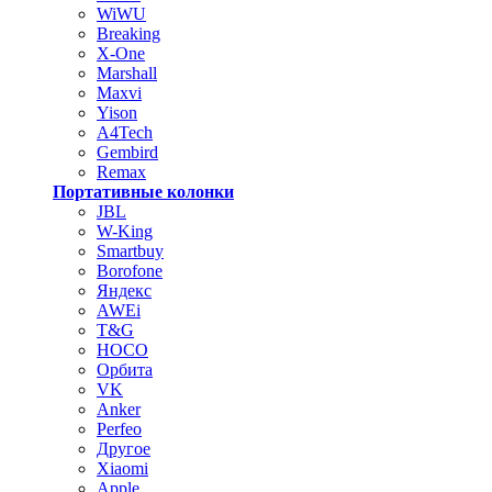
WiWU
Breaking
X-One
Marshall
Maxvi
Yison
A4Tech
Gembird
Remax
Портативные колонки
JBL
W-King
Smartbuy
Borofone
Яндекс
AWEi
T&G
HOCO
Орбита
VK
Anker
Perfeo
Другое
Xiaomi
Apple