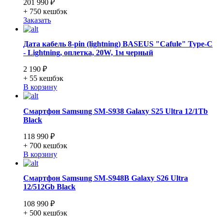
201 990 ₽
+ 750
кешбэк
Заказать
Дата кабель 8-pin (lightning) BASEUS "Cafule" Type-C
- Lightning, оплетка, 20W, 1м черный
2 190 ₽
+ 55
кешбэк
В корзину
Смартфон Samsung SM-S938 Galaxy S25 Ultra 12/1Tb
Black
118 990 ₽
+ 700
кешбэк
В корзину
Смартфон Samsung SM-S948B Galaxy S26 Ultra
12/512Gb Black
108 990 ₽
+ 500
кешбэк