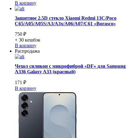
В корзину
Защитное 2.5D стекло Xiaomi Redmi 13C/Poco
C65/A05/A05S/A3/A3x/A06/A07/C61 «Borasco»
750 ₽
+ 30
кешбэк
В корзину
Распродажа
Чехол силикон с микрофиброй «DF» для Samsung
A336 Galaxy A33 (красный)
171 ₽
В корзину