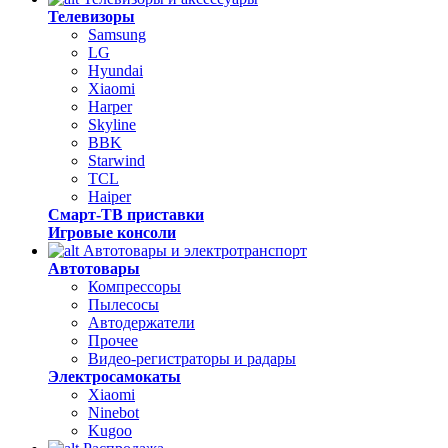
Телевизоры
Samsung
LG
Hyundai
Xiaomi
Harper
Skyline
BBK
Starwind
TCL
Haiper
Смарт-ТВ приставки
Игровые консоли
Автотовары и электротранспорт
Автотовары
Компрессоры
Пылесосы
Автодержатели
Прочее
Видео-регистраторы и радары
Электросамокаты
Xiaomi
Ninebot
Kugoo