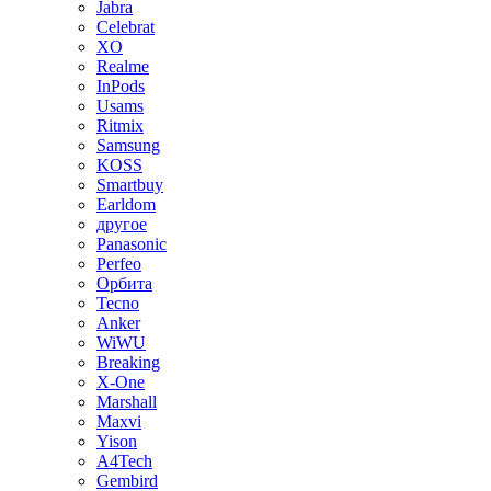
Jabra
Celebrat
XO
Realme
InPods
Usams
Ritmix
Samsung
KOSS
Smartbuy
Earldom
другое
Panasonic
Perfeo
Орбита
Tecno
Anker
WiWU
Breaking
X-One
Marshall
Maxvi
Yison
A4Tech
Gembird