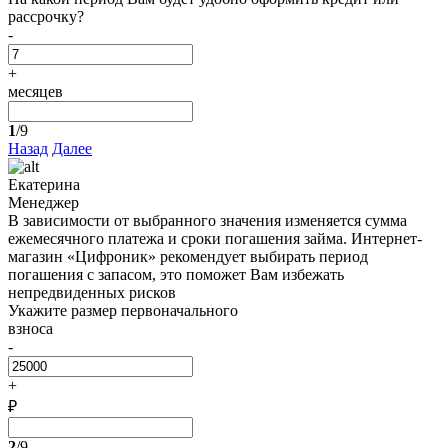
рассрочку?
-
+
месяцев
1
/9
Назад
Далее
Екатерина
Менеджер
В зависимости от выбранного значения изменяется сумма
ежемесячного платежа и сроки погашения займа. Интернет-
магазин «Цифроник» рекомендует выбирать период
погашения с запасом, это поможет Вам избежать
непредвиденных рисков
Укажите размер первоначального
взноса
-
+
₽
2
/9