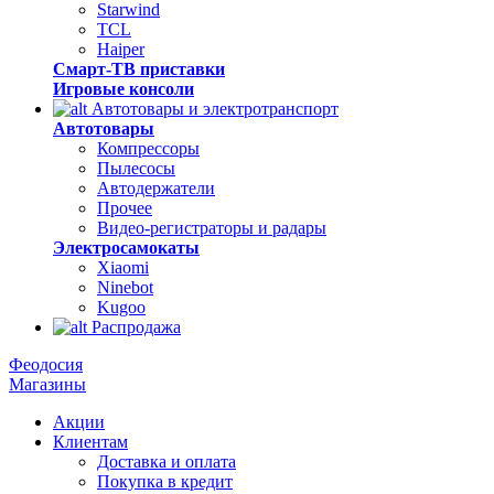
Starwind
TCL
Haiper
Смарт-ТВ приставки
Игровые консоли
Автотовары и электротранспорт
Автотовары
Компрессоры
Пылесосы
Автодержатели
Прочее
Видео-регистраторы и радары
Электросамокаты
Xiaomi
Ninebot
Kugoo
Распродажа
Феодосия
Магазины
Акции
Клиентам
Доставка и оплата
Покупка в кредит