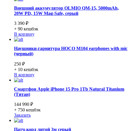
Внешний аккумулятор OLMIO QM-15, 5000mAh,
20W PD, 15W Mag-Safe, серый
3 390 ₽
+ 90
кешбэк
В корзину
Наушники-гарнитура HOCO M104 earphones with mic
(черный)
250 ₽
+ 10
кешбэк
В корзину
Смартфон Apple iPhone 15 Pro 1Tb Natural Titanium
(Титан)
144 990 ₽
+ 750
кешбэк
Заказать
Патч-корд литой 3м серый