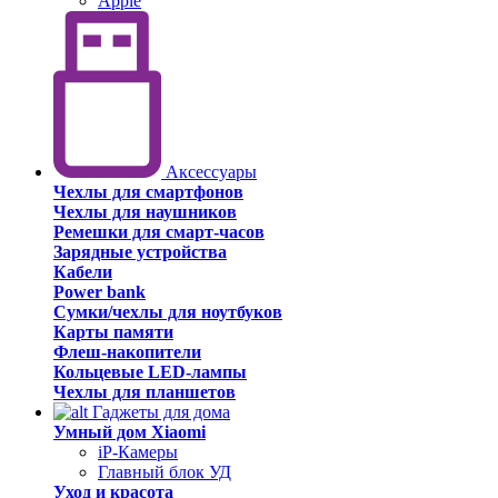
Apple
Аксессуары
Чехлы для смартфонов
Чехлы для наушников
Ремешки для смарт-часов
Зарядные устройства
Кабели
Power bank
Сумки/чехлы для ноутбуков
Карты памяти
Флеш-накопители
Кольцевые LED-лампы
Чехлы для планшетов
Гаджеты для дома
Умный дом Xiaomi
iP-Камеры
Главный блок УД
Уход и красота