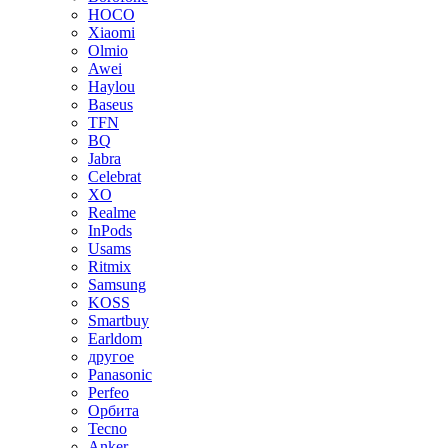
HOCO
Xiaomi
Olmio
Awei
Haylou
Baseus
TFN
BQ
Jabra
Celebrat
XO
Realme
InPods
Usams
Ritmix
Samsung
KOSS
Smartbuy
Earldom
другое
Panasonic
Perfeo
Орбита
Tecno
Anker