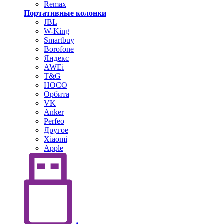
Remax
Портативные колонки
JBL
W-King
Smartbuy
Borofone
Яндекс
AWEi
T&G
HOCO
Орбита
VK
Anker
Perfeo
Другое
Xiaomi
Apple