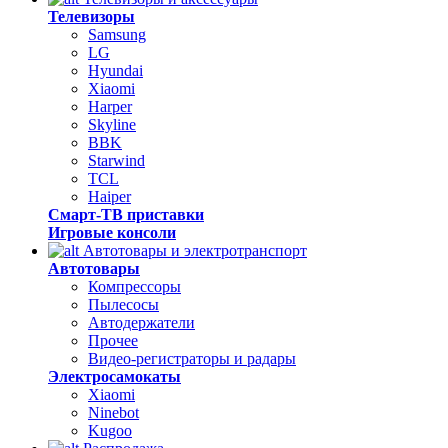
Телевизоры
Samsung
LG
Hyundai
Xiaomi
Harper
Skyline
BBK
Starwind
TCL
Haiper
Смарт-ТВ приставки
Игровые консоли
Автотовары и электротранспорт
Автотовары
Компрессоры
Пылесосы
Автодержатели
Прочее
Видео-регистраторы и радары
Электросамокаты
Xiaomi
Ninebot
Kugoo