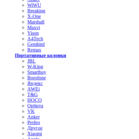
WiWU
Breaking
X-One
Marshall
Maxvi
Yison
A4Tech
Gembird
Remax
Портативные колонки
JBL
W-King
Smartbuy
Borofone
Яндекс
AWEi
T&G
HOCO
Орбита
VK
Anker
Perfeo
Другое
Xiaomi