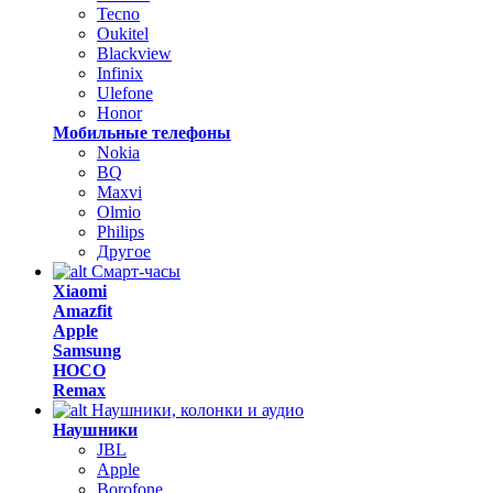
Tecno
Oukitel
Blackview
Infinix
Ulefone
Honor
Мобильные телефоны
Nokia
BQ
Maxvi
Olmio
Philips
Другое
Смарт-часы
Xiaomi
Amazfit
Apple
Samsung
HOCO
Remax
Наушники, колонки и аудио
Наушники
JBL
Apple
Borofone