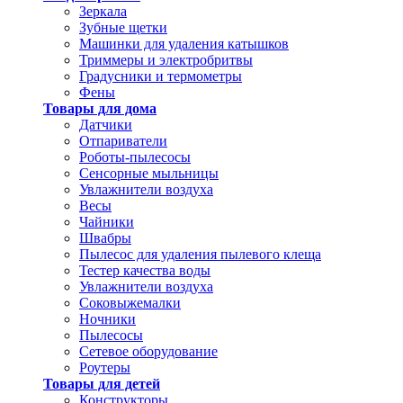
Зеркала
Зубные щетки
Машинки для удаления катышков
Триммеры и электробритвы
Градусники и термометры
Фены
Товары для дома
Датчики
Отпариватели
Роботы-пылесосы
Сенсорные мыльницы
Увлажнители воздуха
Весы
Чайники
Швабры
Пылесос для удаления пылевого клеща
Тестер качества воды
Увлажнители воздуха
Соковыжемалки
Ночники
Пылесосы
Сетевое оборудование
Роутеры
Товары для детей
Конструкторы