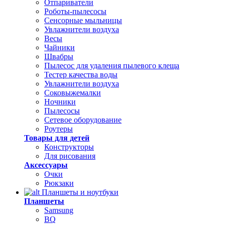
Отпариватели
Роботы-пылесосы
Сенсорные мыльницы
Увлажнители воздуха
Весы
Чайники
Швабры
Пылесос для удаления пылевого клеща
Тестер качества воды
Увлажнители воздуха
Соковыжемалки
Ночники
Пылесосы
Сетевое оборудование
Роутеры
Товары для детей
Конструкторы
Для рисования
Аксессуары
Очки
Рюкзаки
Планшеты и ноутбуки
Планшеты
Samsung
BQ