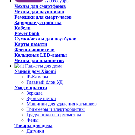
Аксессуары
Чехлы для смартфонов
Чехлы для наушников
Ремешки для смарт-часов
Зарядные устройства
Кабели
Power bank
Сумки/чехлы для ноутбуков
Карты памяти
Флеш-накопители
Кольцевые LED-лампы
Чехлы для планшетов
Гаджеты для дома
Умный дом Xiaomi
iP-Камеры
Главный блок УД
Уход и красота
Зеркала
Зубные щетки
Машинки для удаления катышков
Триммеры и электробритвы
Градусники и термометры
Фены
Товары для дома
Датчики