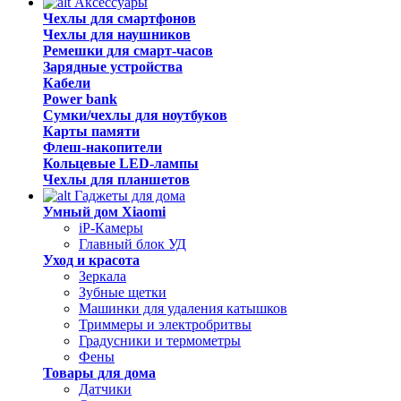
Аксессуары
Чехлы для смартфонов
Чехлы для наушников
Ремешки для смарт-часов
Зарядные устройства
Кабели
Power bank
Сумки/чехлы для ноутбуков
Карты памяти
Флеш-накопители
Кольцевые LED-лампы
Чехлы для планшетов
Гаджеты для дома
Умный дом Xiaomi
iP-Камеры
Главный блок УД
Уход и красота
Зеркала
Зубные щетки
Машинки для удаления катышков
Триммеры и электробритвы
Градусники и термометры
Фены
Товары для дома
Датчики