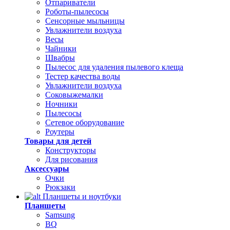
Отпариватели
Роботы-пылесосы
Сенсорные мыльницы
Увлажнители воздуха
Весы
Чайники
Швабры
Пылесос для удаления пылевого клеща
Тестер качества воды
Увлажнители воздуха
Соковыжемалки
Ночники
Пылесосы
Сетевое оборудование
Роутеры
Товары для детей
Конструкторы
Для рисования
Аксессуары
Очки
Рюкзаки
Планшеты и ноутбуки
Планшеты
Samsung
BQ