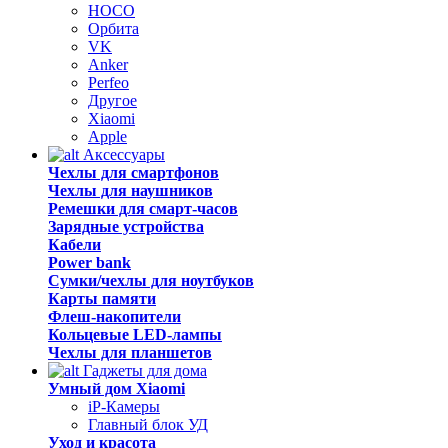
HOCO
Орбита
VK
Anker
Perfeo
Другое
Xiaomi
Apple
Аксессуары
Чехлы для смартфонов
Чехлы для наушников
Ремешки для смарт-часов
Зарядные устройства
Кабели
Power bank
Сумки/чехлы для ноутбуков
Карты памяти
Флеш-накопители
Кольцевые LED-лампы
Чехлы для планшетов
Гаджеты для дома
Умный дом Xiaomi
iP-Камеры
Главный блок УД
Уход и красота