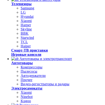
Телевизоры
Samsung
LG
Hyundai
Xiaomi
Harper
Skyline
BBK
Starwind
TCL
Haiper
Смарт-ТВ приставки
Игровые консоли
Автотовары и электротранспорт
Автотовары
Компрессоры
Пылесосы
Автодержатели
Прочее
Видео-регистраторы и радары
Электросамокаты
Xiaomi
Ninebot
Kugoo