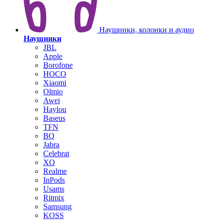
Наушники, колонки и аудио
Наушники
JBL
Apple
Borofone
HOCO
Xiaomi
Olmio
Awei
Haylou
Baseus
TFN
BQ
Jabra
Celebrat
XO
Realme
InPods
Usams
Ritmix
Samsung
KOSS