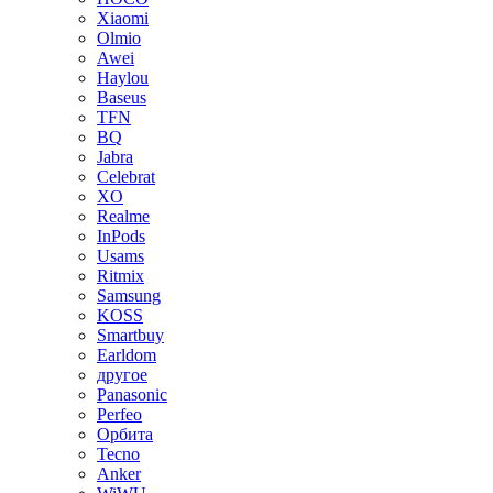
Xiaomi
Olmio
Awei
Haylou
Baseus
TFN
BQ
Jabra
Celebrat
XO
Realme
InPods
Usams
Ritmix
Samsung
KOSS
Smartbuy
Earldom
другое
Panasonic
Perfeo
Орбита
Tecno
Anker