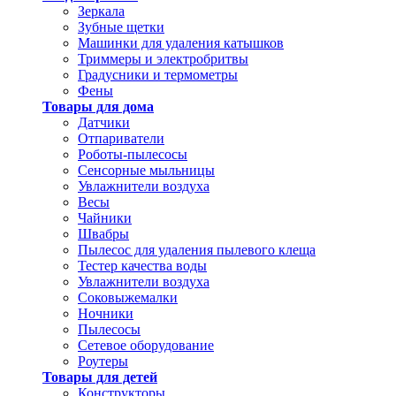
Зеркала
Зубные щетки
Машинки для удаления катышков
Триммеры и электробритвы
Градусники и термометры
Фены
Товары для дома
Датчики
Отпариватели
Роботы-пылесосы
Сенсорные мыльницы
Увлажнители воздуха
Весы
Чайники
Швабры
Пылесос для удаления пылевого клеща
Тестер качества воды
Увлажнители воздуха
Соковыжемалки
Ночники
Пылесосы
Сетевое оборудование
Роутеры
Товары для детей
Конструкторы