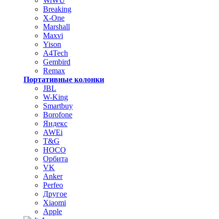
WiWU
Breaking
X-One
Marshall
Maxvi
Yison
A4Tech
Gembird
Remax
Портативные колонки
JBL
W-King
Smartbuy
Borofone
Яндекс
AWEi
T&G
HOCO
Орбита
VK
Anker
Perfeo
Другое
Xiaomi
Apple