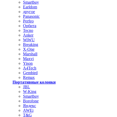
Smartbuy
Earldom
другое
Panasonic
Perfeo
Орбита
Tecno
Anker
WiWU
Breaking
X-One
Marshall
Maxvi
Yison
A4Tech
Gembird
Remax
Портативные колонки
JBL
W-King
Smartbuy
Borofone
Яндекс
AWEi
T&G