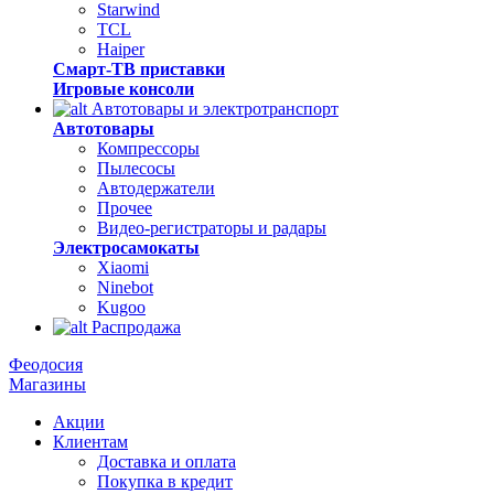
Starwind
TCL
Haiper
Смарт-ТВ приставки
Игровые консоли
Автотовары и электротранспорт
Автотовары
Компрессоры
Пылесосы
Автодержатели
Прочее
Видео-регистраторы и радары
Электросамокаты
Xiaomi
Ninebot
Kugoo
Распродажа
Феодосия
Магазины
Акции
Клиентам
Доставка и оплата
Покупка в кредит