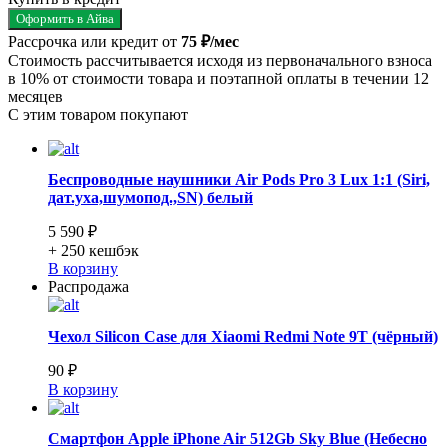
Оформить в Айва
Рассрочка или кредит от
75 ₽/мес
Стоимость рассчитывается исходя из первоначального взноса
в 10% от стоимости товара и поэтапной оплаты в течении 12
месяцев
С этим товаром покупают
Беспроводные наушники Air Pods Pro 3 Lux 1:1 (Siri,
дат.уха,шумопод.,SN) белый
5 590 ₽
+ 250
кешбэк
В корзину
Распродажа
Чехол Silicon Case для Xiaomi Redmi Note 9T (чёрный)
90 ₽
В корзину
Смартфон Apple iPhone Air 512Gb Sky Blue (Небесно